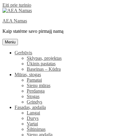
Eiti prie turinio
AEA Namas
Kaip statėme savo pirmajį namą
Meniu
Gerbūvis
Sklypas, projektas
Ūkinis pastatas
Baseinas – Kūdra
Mūras, stogas
Pamatai
Sienų mūras
Perdanga
Stogas
Grindys
Fasadas, apdaila
Langai
Durys
Vartai
Šiltinimas
Sienų apdaila