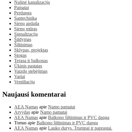
Nulinė kanalizacija
Pamatai
Perdanga
Santechnika
Sienų apdaila
Sienų mūras
Signalizacija
Šildymas
Šiltinimas
Sklypas, projektas
Stogas
Terasa ir balkonas
Ūkinis pastatas
Vaizdo stebėjimas
Vartai
Ventiliacija
Naujausi komentarai
AEA Namas
apie
Namo pamatai
Arvydas
apie
Namo pamatai
AEA Namas
apie
Balkono šiltinimas ir PVC danga
Tomas
apie
Balkono šiltinimas ir PVC danga
AEA Namas
apie
Lauko durys. Trumpai ir paprastai.