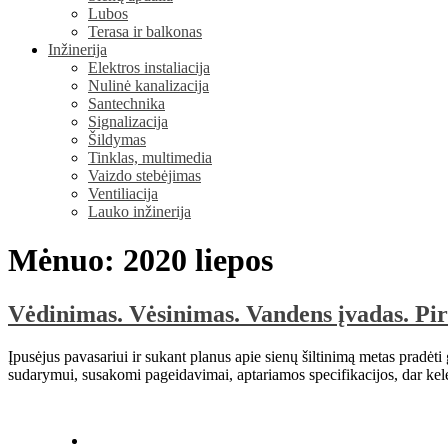
Lubos
Terasa ir balkonas
Inžinerija
Elektros instaliacija
Nulinė kanalizacija
Santechnika
Signalizacija
Šildymas
Tinklas, multimedia
Vaizdo stebėjimas
Ventiliacija
Lauko inžinerija
Mėnuo:
2020 liepos
Vėdinimas. Vėsinimas. Vandens įvadas. Pir
Įpusėjus pavasariui ir sukant planus apie sienų šiltinimą metas pradėti
sudarymui, susakomi pageidavimai, aptariamos specifikacijos, dar kelet