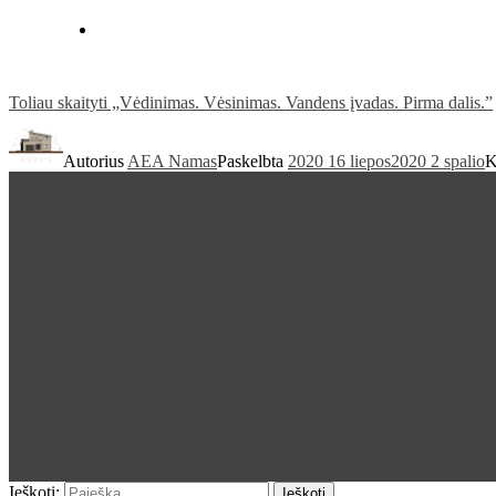
Toliau skaityti
„Vėdinimas. Vėsinimas. Vandens įvadas. Pirma dalis.”
Autorius
AEA Namas
Paskelbta
2020 16 liepos
2020 2 spalio
K
Ieškoti:
Ieškoti