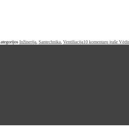
ategorijos
Inžinerija
,
Santechnika
,
Ventiliacija
10 komentarų
įraše Vėdi