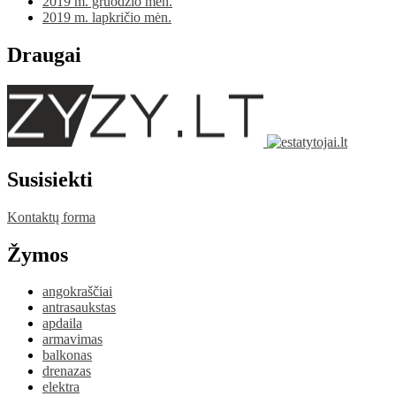
2019 m. gruodžio mėn.
2019 m. lapkričio mėn.
Draugai
Susisiekti
Kontaktų forma
Žymos
angokraščiai
antrasaukstas
apdaila
armavimas
balkonas
drenazas
elektra