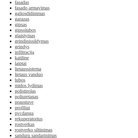
fasadas
fasado armavimas
galiosdidinimas
garazas
gipsas
gipsolubos
glaistymas
grindinissildymas
grindys
infiltracija
katiline
laiptai
lietaussistema
lietaus vanduo
lubos
midos lydimas
polistirolas
poliuretanas
praustuve
profiliai
pvcdanga
rekuperatorius
rostverkas
rostverko siltinimas
sanduru sandarinimas