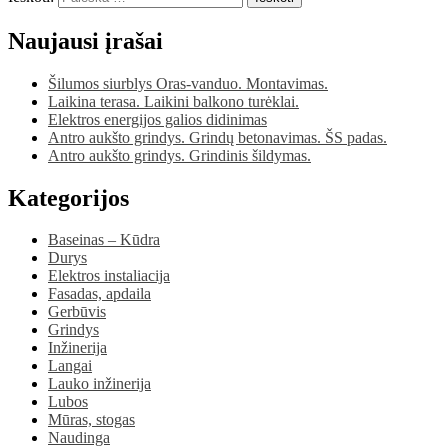
Naujausi įrašai
Šilumos siurblys Oras-vanduo. Montavimas.
Laikina terasa. Laikini balkono turėklai.
Elektros energijos galios didinimas
Antro aukšto grindys. Grindų betonavimas. ŠS padas.
Antro aukšto grindys. Grindinis šildymas.
Kategorijos
Baseinas – Kūdra
Durys
Elektros instaliacija
Fasadas, apdaila
Gerbūvis
Grindys
Inžinerija
Langai
Lauko inžinerija
Lubos
Mūras, stogas
Naudinga