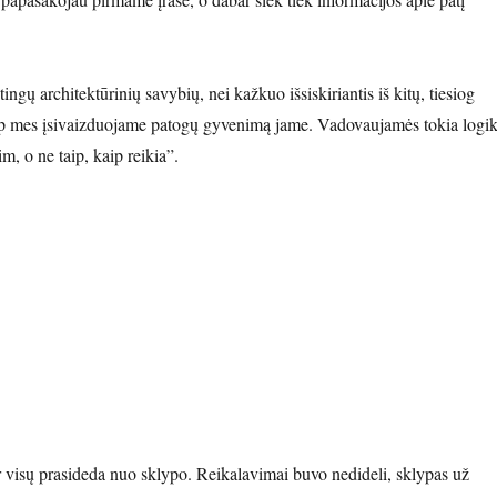
ngų architektūrinių savybių, nei kažkuo išsiskiriantis iš kitų, tiesiog
aip mes įsivaizduojame patogų gyvenimą jame. Vadovaujamės tokia logik
, o ne taip, kaip reikia”.
projektas”
ir visų prasideda nuo sklypo. Reikalavimai buvo nedideli, sklypas už