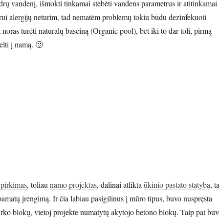
aidrų vandenį, išmokti tinkamai stebėti vandens parametrus ir atitinkamai
rui alergijų neturim, tad nematėm problemų tokiu būdu dezinfekuoti
 noras turėti naturalų baseiną (Organic pool), bet iki to dar toli, pirmą
kelti į namą. 🙂
nas. Saulės kolektorius. Pirma dalis.”
 pirkimas
, toliau
namo projektas
, dalinai atlikta
ūkinio pastato statyba
, t
amatų įrengimą. Ir čia labiau pasigilinus į mūro tipus, buvo nuspręsta
ų Arko blokų, vietoj projekte numatytų akytojo betono blokų. Taip pat bu