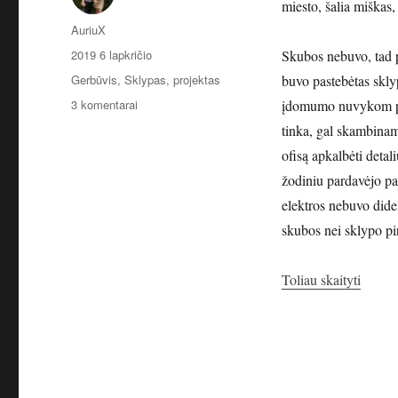
miesto, šalia miškas,
Autorius
AuriuX
Paskelbta
2019 6 lapkričio
Skubos nebuvo, tad p
Kategorijos
Gerbūvis
,
Sklypas, projektas
buvo pastebėtas skly
įraše
3 komentarai
įdomumo nuvykom paži
Pradžia!
tinka, gal skambinam
ofisą apkalbėti deta
žodiniu pardavėjo pa
elektros nebuvo didel
skubos nei sklypo pi
„Pradž
Toliau skaityti