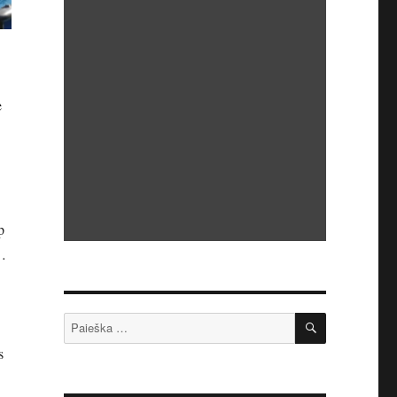
e
p
l…
IEŠKOTI
Ieškoti:
s