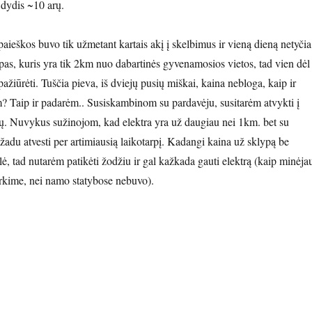
 dydis ~10 arų.
aieškos buvo tik užmetant kartais akį į skelbimus ir vieną dieną netyčia
pas, kuris yra tik 2km nuo dabartinės gyvenamosios vietos, tad vien dėl
ūrėti. Tuščia pieva, iš dviejų pusių miškai, kaina nebloga, kaip ir
? Taip ir padarėm.. Susiskambinom su pardavėju, susitarėm atvykti į
lių. Nuvykus sužinojom, kad elektra yra už daugiau nei 1km. bet su
žadu atvesti per artimiausią laikotarpį. Kadangi kaina už sklypą be
ė, tad nutarėm patikėti žodžiu ir gal kažkada gauti elektrą (kaip minėja
rkime, nei namo statybose nebuvo).
ia!”