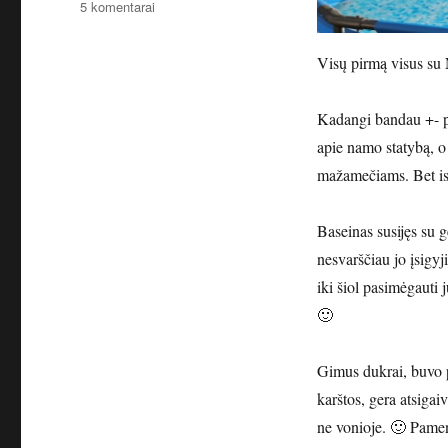
įraše
5 komentarai
Baseinas.
Saulės
Visų pirmą visus su 
kolektorius.
Pirma
dalis.
Kadangi bandau +- pri
apie namo statybą, o 
mažamečiams. Bet ist
Baseinas susijęs su g
nesvarščiau jo įsigyj
iki šiol pasimėgauti 
🙂
Gimus dukrai, buvo pu
karštos, gera atsiga
ne vonioje. 🙂 Pame