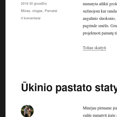
Paskelbta
2019 30 gruodžio
numatyta atlikti geo
Kategorijos
Mūras, stogas
,
Pamatai
sužinojom kur randas
įraše
3 komentarai
augalinio sluoksnio, 
Namo
pagrinde smėlis. Gru
pamatai
projektuoti pamatų ti
„Namo
Toliau skaityti
Ūkinio pastato stat
Minėjau pirmame įra
galite pamatyti įraše