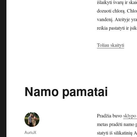
išlaikyti švarų ir sk
dozuoti chlorą. Chlo
vandenį. Ateityje yra
reikia pastatyti ir įsi
„Basei
Toliau skaityti
Namo pamatai
Pradžia buvo
sklypo
metas pradėti namo p
Autorius
AuriuX
statyti iš silikatini