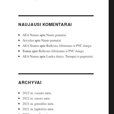
NAUJAUSI KOMENTARAI
AEA Namas
apie
Namo pamatai
Arvydas
apie
Namo pamatai
AEA Namas
apie
Balkono šiltinimas ir PVC danga
Tomas
apie
Balkono šiltinimas ir PVC danga
AEA Namas
apie
Lauko durys. Trumpai ir paprastai.
ARCHYVAI
2022 m. vasario mėn.
2022 m. sausio mėn.
2021 m. gruodžio mėn.
2021 m. lapkričio mėn.