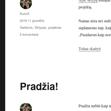
projektą.
Autorius
AuriuX
Paskelbta
2019 11 gruodžio
Namas nėra nei sudėti
Kategorijos
Gerbūvis
,
Sklypas, projektas
suplanuotas taip, k
įraše
5 komentarai
„Pasidarom kaip norim
Namo
projektas
„Namo 
Toliau skaityti
Pradžia!
Pradžia turbūt kaip 