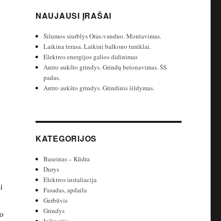
NAUJAUSI ĮRAŠAI
Šilumos siurblys Oras-vanduo. Montavimas.
Laikina terasa. Laikini balkono turėklai.
Elektros energijos galios didinimas
Antro aukšto grindys. Grindų betonavimas. ŠS
padas.
Antro aukšto grindys. Grindinis šildymas.
KATEGORIJOS
Baseinas – Kūdra
Durys
Elektros instaliacija
ai
Fasadas, apdaila
Gerbūvis
Grindys
vo