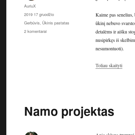
Autorius
AuriuX
Paskelbta
2019 17 gruodžio
Kaime pas senelius, b
Kategorijos
Gerbūvis
,
Ūkinis pastatas
ūkinį nebuvo svarsto
įraše
2 komentarai
detalėms ir aišku st
Ūkinio
nusipirkęs iš skelbim
pastato
nesumontuoti).
statyba
„Ūkini
Toliau skaityti
Namo projektas
Apie sklypą
trumpai 