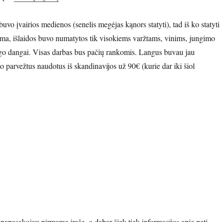
uvo įvairios medienos (senelis megėjas kąnors statyti), tad iš ko statyti
ma, išlaidos buvo numatytos tik visokiems varžtams, vinims, jungimo
ogo dangai. Visas darbas bus pačių rankomis. Langus buvau jau
o parvežtus naudotus iš skandinavijos už 90€ (kurie dar iki šiol
o pastato statyba”
papasakojau pirmame įraše, o dabar šiek tiek informacijos apie patį