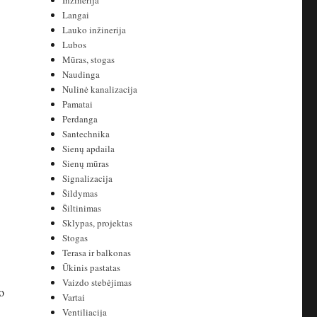
Inžinerija
Langai
Lauko inžinerija
Lubos
Mūras, stogas
Naudinga
Nulinė kanalizacija
Pamatai
Perdanga
Santechnika
Sienų apdaila
Sienų mūras
Signalizacija
Šildymas
Šiltinimas
Sklypas, projektas
Stogas
Terasa ir balkonas
Ūkinis pastatas
Vaizdo stebėjimas
o
Vartai
Ventiliacija