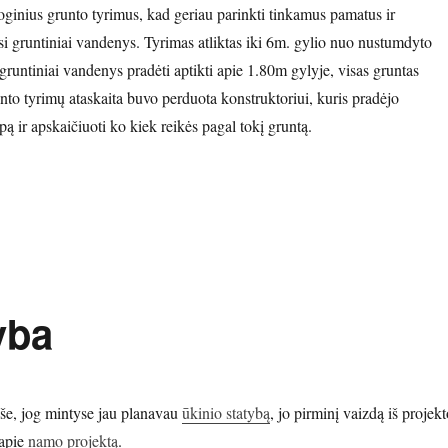
loginius grunto tyrimus, kad geriau parinkti tinkamus pamatus ir
i gruntiniai vandenys. Tyrimas atliktas iki 6m. gylio nuo nustumdyto
gruntiniai vandenys pradėti aptikti apie 1.80m gylyje, visas gruntas
nto tyrimų ataskaita buvo perduota konstruktoriui, kuris pradėjo
pą ir apskaičiuoti ko kiek reikės pagal tokį gruntą.
 pamatai”
yba
še, jog mintyse jau planavau
ūkinio statybą
, jo pirminį vaizdą iš projekt
 apie
namo projektą
.