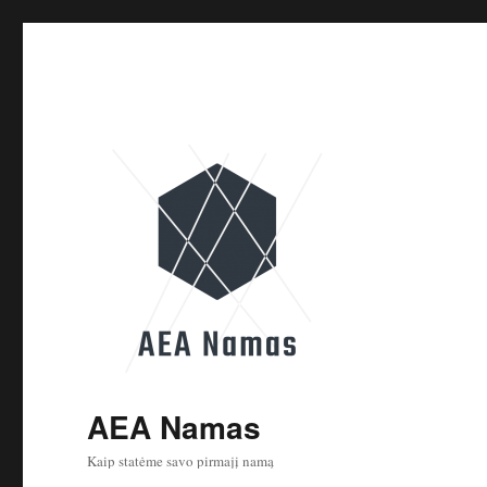
AEA Namas
Kaip statėme savo pirmajį namą