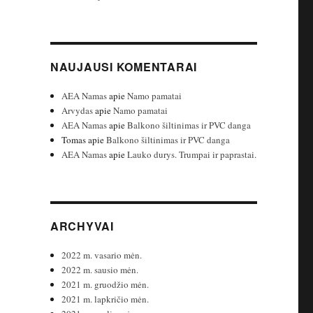
NAUJAUSI KOMENTARAI
AEA Namas
apie
Namo pamatai
Arvydas
apie
Namo pamatai
AEA Namas
apie
Balkono šiltinimas ir PVC danga
Tomas
apie
Balkono šiltinimas ir PVC danga
AEA Namas
apie
Lauko durys. Trumpai ir paprastai.
ARCHYVAI
2022 m. vasario mėn.
2022 m. sausio mėn.
2021 m. gruodžio mėn.
2021 m. lapkričio mėn.