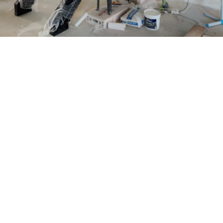
i. Metaliniai laiptai..”