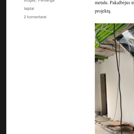
metalu. Pakalbėjus ir
Žymos
laiptai
projektą.
įraše
2 komentarai
Laiptai.
Metaliniai
laiptai..