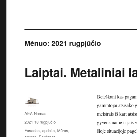
Mėnuo:
2021 rugpjūčio
Laiptai. Metaliniai la
Beieškant kas pagami
gamintojai atsisako g
Autorius
AEA Namas
meistrais iš kart ats
Paskelbta
2021 18 rugpjūčio
gyvens name ir jais v
Kategorijos
Fasadas, apdaila
,
Mūras,
šioje situacijoje pa
stogas
,
Perdanga