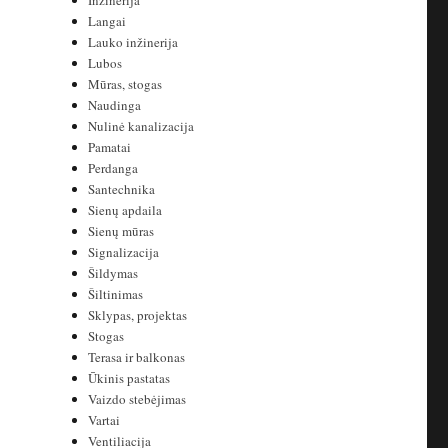
Inžinerija
Langai
Lauko inžinerija
Lubos
Mūras, stogas
Naudinga
Nulinė kanalizacija
Pamatai
Perdanga
Santechnika
Sienų apdaila
Sienų mūras
Signalizacija
Šildymas
Šiltinimas
Sklypas, projektas
Stogas
Terasa ir balkonas
Ūkinis pastatas
Vaizdo stebėjimas
Vartai
Ventiliacija