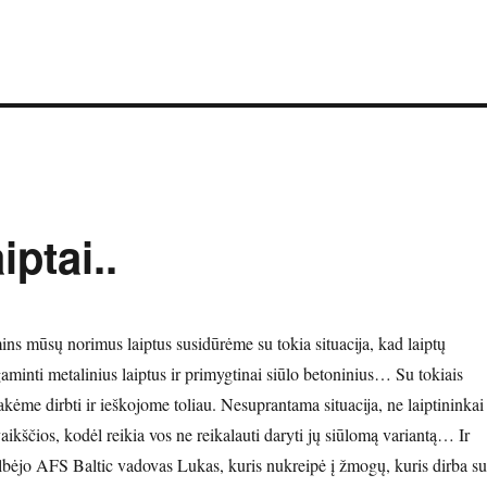
iptai..
ns mūsų norimus laiptus susidūrėme su tokia situacija, kad laiptų
aminti metalinius laiptus ir primygtinai siūlo betoninius… Su tokiais
isakėme dirbti ir ieškojome toliau. Nesuprantama situacija, ne laiptininkai
aikščios, kodėl reikia vos ne reikalauti daryti jų siūlomą variantą… Ir
gelbėjo AFS Baltic vadovas Lukas, kuris nukreipė į žmogų, kuris dirba su