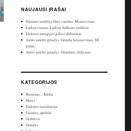
NAUJAUSI ĮRAŠAI
Šilumos siurblys Oras-vanduo. Montavimas.
Laikina terasa. Laikini balkono turėklai.
Elektros energijos galios didinimas
Antro aukšto grindys. Grindų betonavimas. ŠS
padas.
Antro aukšto grindys. Grindinis šildymas.
KATEGORIJOS
Baseinas – Kūdra
Durys
Elektros instaliacija
Fasadas, apdaila
Gerbūvis
Grindys