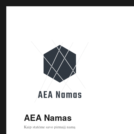
AEA Namas
Kaip statėme savo pirmajį namą