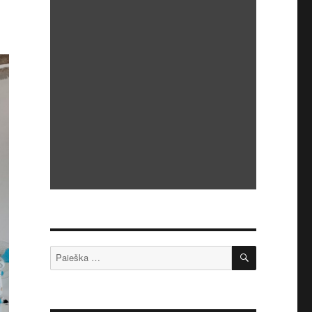
IEŠKOTI
Ieškoti: