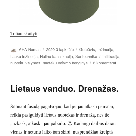
„Nuotekų valymo įrenginys”
Toliau skaityti
Autorius
Paskelbta
Kategorijos
AEA Namas
2020 3 lapkričio
Gerbūvis
,
Inžinerija
,
Žymos
Lauko inžinerija
,
Nulinė kanalizacija
,
Santechnika
infiltracija
,
įraše
nuoteku valymas
,
nuoteku valymo irenginys
6 komentarai
Nuotekų
valymo
įrenginys
Lietaus vanduo. Drenažas.
Šiltinant fasadą pagalvojau, kad jei jau atkasti pamatai,
reikia pasiguldyti lietaus nuotekas ir drenažą, nes tie
„užkask, atkask” jau pabodo. 🙂 Kadangi darbus darau
vienas ir neturiu laiko tam skirti, nusprendžiau kreiptis