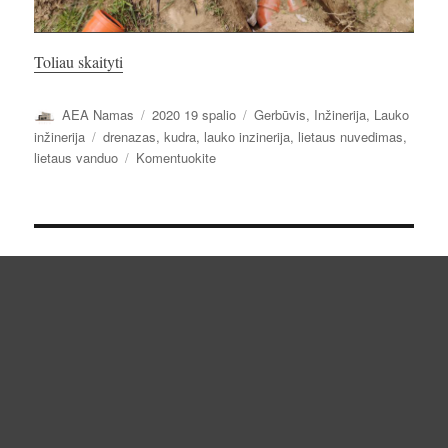
„Lietaus vanduo. Drenažas.”
Toliau skaityti
Autorius
Paskelbta
Kategorijos
AEA Namas
2020 19 spalio
Gerbūvis
,
Inžinerija
,
Lauko
Žymos
inžinerija
drenazas
,
kudra
,
lauko inzinerija
,
lietaus nuvedimas
,
įrašą
lietaus vanduo
Komentuokite
Lietaus
vanduo.
Drenažas.