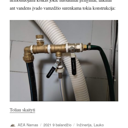
ant vandens įvado vamzdžio surenkama tokia konstrukcija:
„Vanduo name. Vandens siurblys. Unitazas ir praus
Toliau skaityti
Autorius
Paskelbta
Kategorijos
AEA Namas
2021 9 balandžio
Inžinerija
,
Lauko