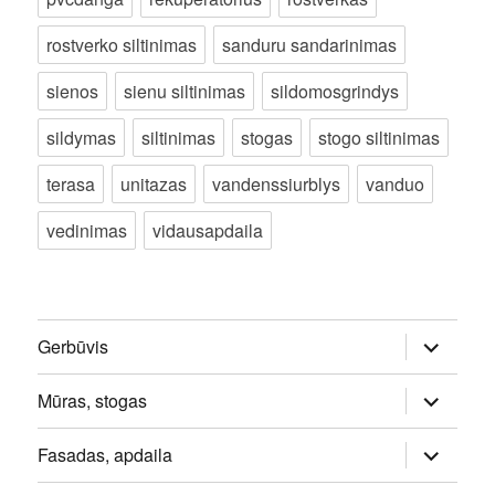
rostverko siltinimas
sanduru sandarinimas
sienos
sienu siltinimas
sildomosgrindys
sildymas
siltinimas
stogas
stogo siltinimas
terasa
unitazas
vandenssiurblys
vanduo
vedinimas
vidausapdaila
išskleisti
Gerbūvis
sub-
meniu
išskleisti
Mūras, stogas
sub-
meniu
išskleisti
Fasadas, apdaila
sub-
meniu