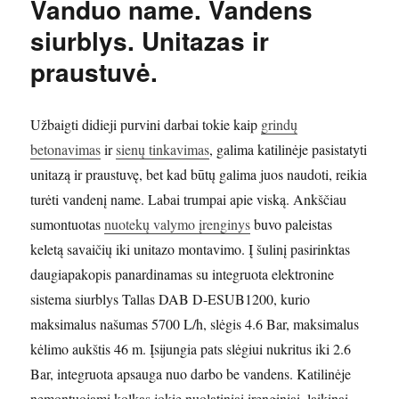
Vanduo name. Vandens
siurblys. Unitazas ir
praustuvė.
Užbaigti didieji purvini darbai tokie kaip
grindų
betonavimas
ir
sienų tinkavimas
, galima katilinėje pasistatyti
unitazą ir praustuvę, bet kad būtų galima juos naudoti, reikia
turėti vandenį name. Labai trumpai apie viską. Ankščiau
sumontuotas
nuotekų valymo įrenginys
buvo paleistas
keletą savaičių iki unitazo montavimo. Į šulinį pasirinktas
daugiapakopis panardinamas su integruota elektronine
sistema siurblys Tallas DAB D-ESUB1200, kurio
maksimalus našumas 5700 L/h, slėgis 4.6 Bar, maksimalus
kėlimo aukštis 46 m. Įsijungia pats slėgiui nukritus iki 2.6
Bar, integruota apsauga nuo darbo be vandens. Katilinėje
nemontuojami kolkas jokie nuolatiniai įrenginiai, laikinai