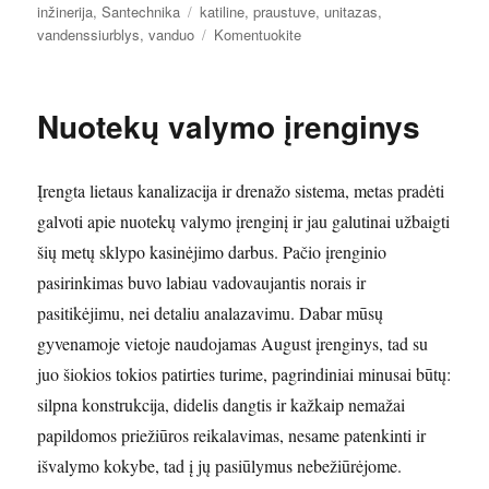
Žymos
inžinerija
,
Santechnika
katiline
,
praustuve
,
unitazas
,
įrašą
vandenssiurblys
,
vanduo
Komentuokite
Vanduo
name.
Vandens
Nuotekų valymo įrenginys
siurblys.
Unitazas
ir
Įrengta lietaus kanalizacija ir drenažo sistema, metas pradėti
praustuvė.
galvoti apie nuotekų valymo įrenginį ir jau galutinai užbaigti
šių metų sklypo kasinėjimo darbus. Pačio įrenginio
pasirinkimas buvo labiau vadovaujantis norais ir
pasitikėjimu, nei detaliu analazavimu. Dabar mūsų
gyvenamoje vietoje naudojamas August įrenginys, tad su
juo šiokios tokios patirties turime, pagrindiniai minusai būtų:
silpna konstrukcija, didelis dangtis ir kažkaip nemažai
papildomos priežiūros reikalavimas, nesame patenkinti ir
išvalymo kokybe, tad į jų pasiūlymus nebežiūrėjome.