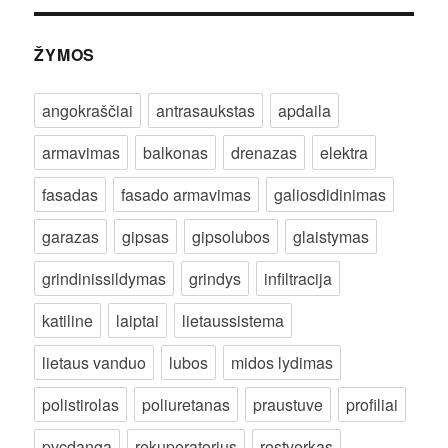
ŽYMOS
angokraščiai
antrasaukstas
apdaila
armavimas
balkonas
drenazas
elektra
fasadas
fasado armavimas
galiosdidinimas
garazas
gipsas
gipsolubos
glaistymas
grindinissildymas
grindys
infiltracija
katiline
laiptai
lietaussistema
lietaus vanduo
lubos
midos lydimas
polistirolas
poliuretanas
praustuve
profiliai
pvcdanga
rekuperatorius
rostverkas