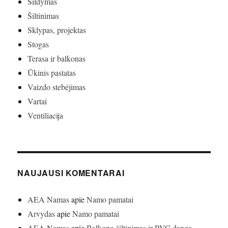
Šildymas
Šiltinimas
Sklypas, projektas
Stogas
Terasa ir balkonas
Ūkinis pastatas
Vaizdo stebėjimas
Vartai
Ventiliacija
NAUJAUSI KOMENTARAI
AEA Namas
apie
Namo pamatai
Arvydas
apie
Namo pamatai
AEA Namas
apie
Balkono šiltinimas ir PVC danga