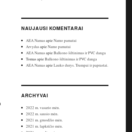
NAUJAUSI KOMENTARAI
AEA Namas
apie
Namo pamatai
Arvydas
apie
Namo pamatai
AEA Namas
apie
Balkono šiltinimas ir PVC danga
Tomas
apie
Balkono šiltinimas ir PVC danga
AEA Namas
apie
Lauko durys. Trumpai ir paprastai.
ARCHYVAI
u
2022 m. vasario mėn.
2022 m. sausio mėn.
2021 m. gruodžio mėn.
2021 m. lapkričio mėn.