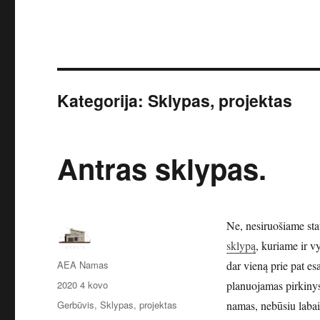
Kategorija:
Sklypas, projektas
Antras sklypas.
Ne, nesiruošiame sta
sklypą
, kuriame ir 
Autorius
AEA Namas
dar vieną prie pat es
Paskelbta
2020 4 kovo
planuojamas pirkiny
Kategorijos
Gerbūvis
,
Sklypas, projektas
namas, nebūsiu labai 