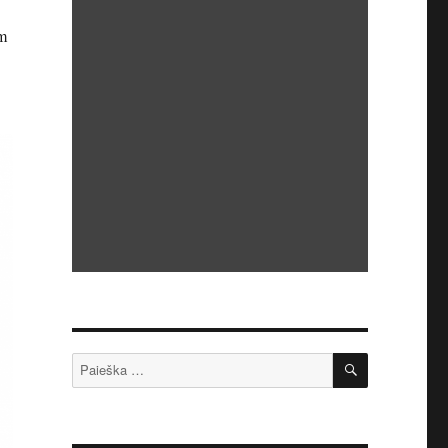
om
IEŠKOTI
Ieškoti: