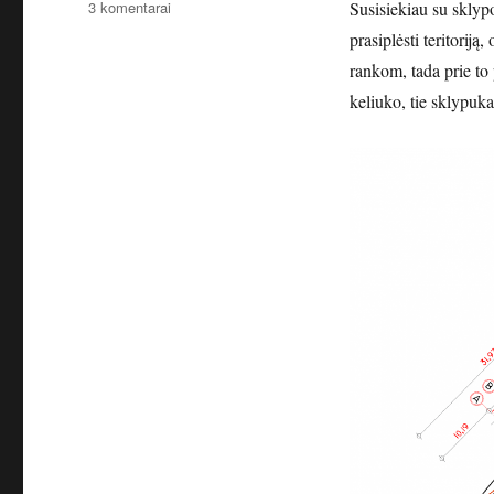
įraše
3 komentarai
Susisiekiau su sklyp
Antras
prasiplėsti teritorij
sklypas.
rankom, tada prie to 
keliuko, tie sklypuka