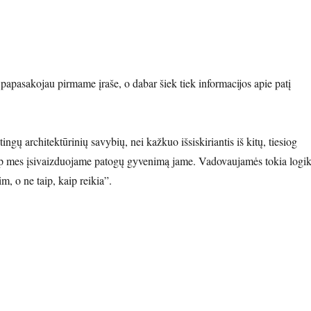
papasakojau pirmame įraše, o dabar šiek tiek informacijos apie patį
ngų architektūrinių savybių, nei kažkuo išsiskiriantis iš kitų, tiesiog
aip mes įsivaizduojame patogų gyvenimą jame. Vadovaujamės tokia logik
, o ne taip, kaip reikia”.
projektas”