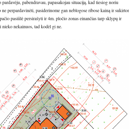
o pardavėju, pabendravau, papasakojau situaciją, kad tiesiog noriu
ą, o ne perpardavinėti, pasiderinome gan neblogose ribose kainą ir sukirt
pačio pasiūlė persirašyti ir 4m. pločio zonas einančias tarp sklypų ir
i nieko nekainuos, tad kodėl gi ne.