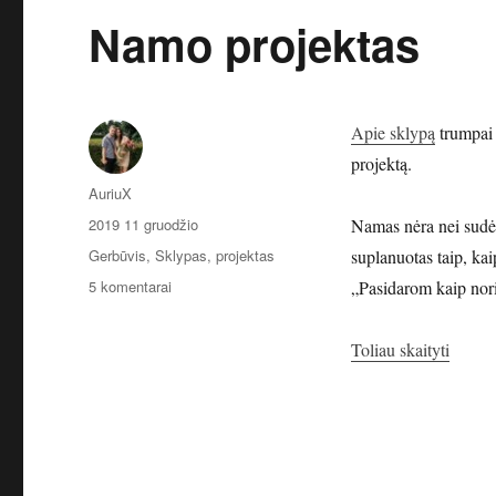
Namo projektas
Apie sklypą
trumpai 
projektą.
Autorius
AuriuX
Paskelbta
2019 11 gruodžio
Namas nėra nei sudėti
Kategorijos
Gerbūvis
,
Sklypas, projektas
suplanuotas taip, k
įraše
5 komentarai
„Pasidarom kaip norim
Namo
projektas
„Namo 
Toliau skaityti