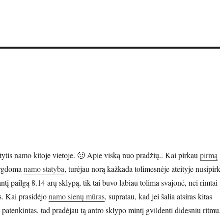
tytis namo kitoje vietoje. 🙂 Apie viską nuo pradžių.. Kai pirkau
pirmą
vygdoma
namo statyba
, turėjau norą kažkada tolimesnėje ateityje nusipirk
antį pailgą 8.14 arų sklypą, tik tai buvo labiau tolima svajonė, nei rimtai
s. Kai prasidėjo
namo sienų mūras
, supratau, kad jei šalia atsiras kitas
patenkintas, tad pradėjau tą antro sklypo mintį gvildenti didesniu ritmu