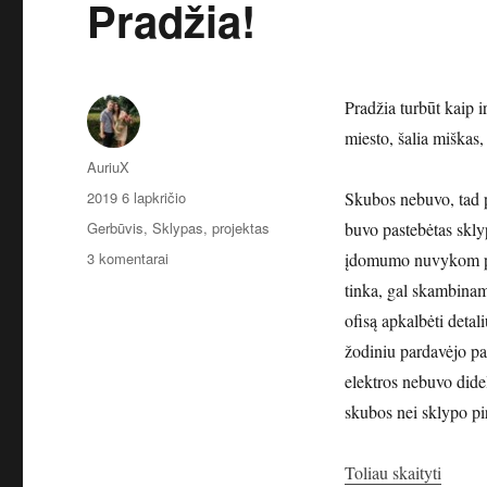
Pradžia!
Pradžia turbūt kaip 
miesto, šalia miškas,
Autorius
AuriuX
Paskelbta
2019 6 lapkričio
Skubos nebuvo, tad p
Kategorijos
Gerbūvis
,
Sklypas, projektas
buvo pastebėtas skly
įraše
3 komentarai
įdomumo nuvykom paži
Pradžia!
tinka, gal skambinam
ofisą apkalbėti deta
žodiniu pardavėjo pa
elektros nebuvo didel
skubos nei sklypo pi
„Pradž
Toliau skaityti