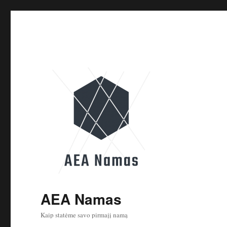
AEA Namas
Kaip statėme savo pirmajį namą