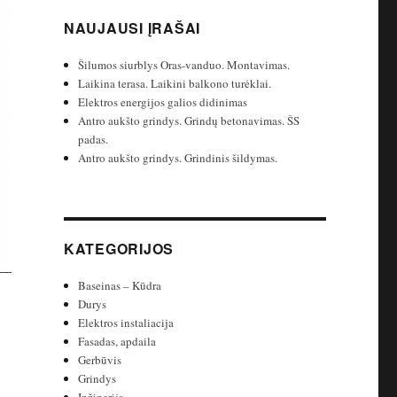
NAUJAUSI ĮRAŠAI
Šilumos siurblys Oras-vanduo. Montavimas.
Laikina terasa. Laikini balkono turėklai.
Elektros energijos galios didinimas
Antro aukšto grindys. Grindų betonavimas. ŠS
padas.
Antro aukšto grindys. Grindinis šildymas.
KATEGORIJOS
Baseinas – Kūdra
Durys
Elektros instaliacija
Fasadas, apdaila
Gerbūvis
Grindys