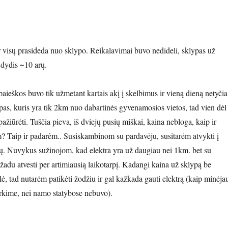
ir visų prasideda nuo sklypo. Reikalavimai buvo nedideli, sklypas už
 dydis ~10 arų.
aieškos buvo tik užmetant kartais akį į skelbimus ir vieną dieną netyčia
pas, kuris yra tik 2km nuo dabartinės gyvenamosios vietos, tad vien dėl
ūrėti. Tuščia pieva, iš dviejų pusių miškai, kaina nebloga, kaip ir
? Taip ir padarėm.. Susiskambinom su pardavėju, susitarėm atvykti į
lių. Nuvykus sužinojom, kad elektra yra už daugiau nei 1km. bet su
žadu atvesti per artimiausią laikotarpį. Kadangi kaina už sklypą be
ė, tad nutarėm patikėti žodžiu ir gal kažkada gauti elektrą (kaip minėja
rkime, nei namo statybose nebuvo).
ia!”