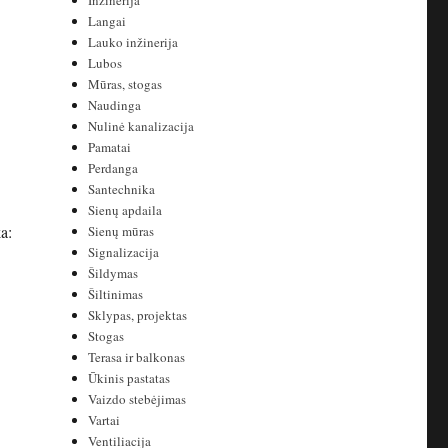
Inžinerija
Langai
Lauko inžinerija
Lubos
Mūras, stogas
Naudinga
Nulinė kanalizacija
Pamatai
Perdanga
Santechnika
Sienų apdaila
a:
Sienų mūras
Signalizacija
Šildymas
Šiltinimas
Sklypas, projektas
Stogas
Terasa ir balkonas
Ūkinis pastatas
Vaizdo stebėjimas
Vartai
Ventiliacija