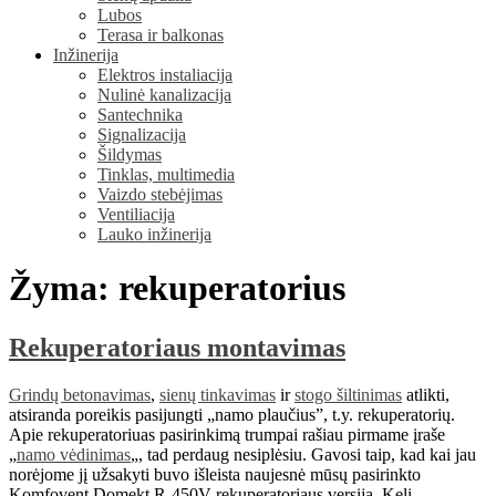
Lubos
Terasa ir balkonas
Inžinerija
Elektros instaliacija
Nulinė kanalizacija
Santechnika
Signalizacija
Šildymas
Tinklas, multimedia
Vaizdo stebėjimas
Ventiliacija
Lauko inžinerija
Žyma:
rekuperatorius
Rekuperatoriaus montavimas
Grindų betonavimas
,
sienų tinkavimas
ir
stogo šiltinimas
atlikti,
atsiranda poreikis pasijungti „namo plaučius”, t.y. rekuperatorių.
Apie rekuperatoriuas pasirinkimą trumpai rašiau pirmame įraše
„
namo vėdinimas
„, tad perdaug nesiplėsiu. Gavosi taip, kad kai jau
norėjome jį užsakyti buvo išleista naujesnė mūsų pasirinkto
Komfovent Domekt R-450V rekuperatoriaus versija. Keli