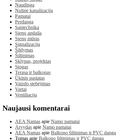
Naudinga
Nulinė kanalizacija
Pamatai
Perdanga
Santechnika
Sienų apdaila
Sienų mūras
Signalizacija
Šildymas
Šiltinimas
Sklypas, projektas
Stogas
Terasa ir balkonas
Ūkinis pastatas
Vaizdo stebėjimas
Vartai
Ventiliacija
Naujausi komentarai
AEA Namas
apie
Namo pamatai
Arvydas
apie
Namo pamatai
AEA Namas
apie
Balkono šiltinimas ir PVC danga
Tomas
apie
Balkono šiltinimas ir PVC danga