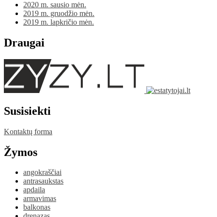
2020 m. sausio mėn.
2019 m. gruodžio mėn.
2019 m. lapkričio mėn.
Draugai
Susisiekti
Kontaktų forma
Žymos
angokraščiai
antrasaukstas
apdaila
armavimas
balkonas
drenazas