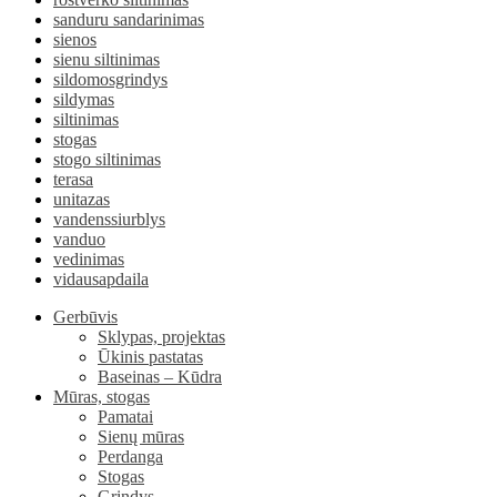
sanduru sandarinimas
sienos
sienu siltinimas
sildomosgrindys
sildymas
siltinimas
stogas
stogo siltinimas
terasa
unitazas
vandenssiurblys
vanduo
vedinimas
vidausapdaila
Gerbūvis
Sklypas, projektas
Ūkinis pastatas
Baseinas – Kūdra
Mūras, stogas
Pamatai
Sienų mūras
Perdanga
Stogas
Grindys