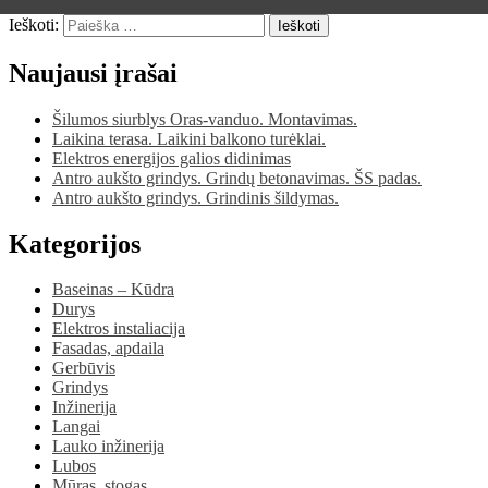
Ieškoti:
Ieškoti
Naujausi įrašai
Šilumos siurblys Oras-vanduo. Montavimas.
Laikina terasa. Laikini balkono turėklai.
Elektros energijos galios didinimas
Antro aukšto grindys. Grindų betonavimas. ŠS padas.
Antro aukšto grindys. Grindinis šildymas.
Kategorijos
Baseinas – Kūdra
Durys
Elektros instaliacija
Fasadas, apdaila
Gerbūvis
Grindys
Inžinerija
Langai
Lauko inžinerija
Lubos
Mūras, stogas