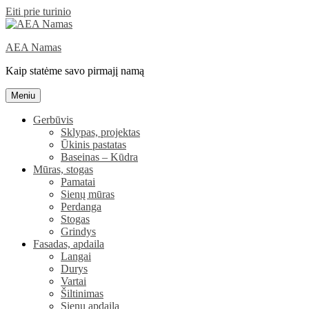
Eiti prie turinio
AEA Namas
Kaip statėme savo pirmajį namą
Meniu
Gerbūvis
Sklypas, projektas
Ūkinis pastatas
Baseinas – Kūdra
Mūras, stogas
Pamatai
Sienų mūras
Perdanga
Stogas
Grindys
Fasadas, apdaila
Langai
Durys
Vartai
Šiltinimas
Sienų apdaila