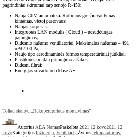
pagrindiniai skirtumai tarp senojo R-450:
Nauja C6M automatika. Rotoriaus greičio valdymas –
kintamas, vietoj pastovaus;
Naujas korpusas;
Integruotas LAN modulis ( Cloud ) – nesudėtingas
pajungimas;
Didesnio našumo ventiliatoriai. Maksimalus našumas – 491
m³/h/100 Pa;
Naujo tipo aerodinaminės formos temperatūriniai jutikliai;
Plastikinės ortakių prijungimo atšakos;
Didesni filtrai;
Energijos suvartojimo klasė A+.
Toliau skaityti
„Rekuperatoriaus montavimas”
Autorius
AEA Namas
Paskelbta
2021 12 kovo
2021 12
kovo
Kategorijos
Inžinerija
,
Ventiliacija
Žymos
rekuperatorius
,