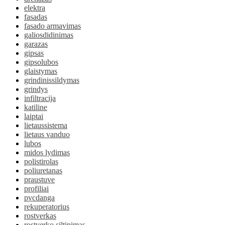
elektra
fasadas
fasado armavimas
galiosdidinimas
garazas
gipsas
gipsolubos
glaistymas
grindinissildymas
grindys
infiltracija
katiline
laiptai
lietaussistema
lietaus vanduo
lubos
midos lydimas
polistirolas
poliuretanas
praustuve
profiliai
pvcdanga
rekuperatorius
rostverkas
rostverko siltinimas