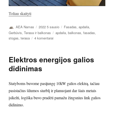
„Laikina terasa. Laikini balkono turėklai.”
Toliau skaityti
Autorius
Paskelbta
Kategorijos
AEA Namas
2022 5 sausio
Fasadas, apdaila
,
Žymos
Gerbūvis
,
Terasa ir balkonas
apdaila
,
balkonas
,
fasadas
,
įraše
stogas
,
terasa
4 komentarai
Laikina
terasa.
Laikini
Elektros energijos galios
balkono
turėklai.
didinimas
Statyboms buvome pasijungę 10kW galios elektrą, tačiau
pasistačius šilumos siurblį ir planuojant dar šiais metais
įsikelti, logiška buvo pradėti pamažu žingsnius link galios
didinimo.