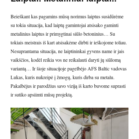
Beieškant kas pagamins mūsų norimus laiptus susidūrėme
su tokia situacija, kad laiptų gamintojai atsisako gaminti
metalinius laiptus ir primygtinai siūlo betoninius… Su
tokiais meistrais iš kart atsisakėme dirbti ir ieškojome toliau.
Nesuprantama situacija, ne laiptininkai gyvens name ir jais
vaikščios, kodėl reikia vos ne reikalauti daryti jų siūlomą
variantą… Ir šioje situacijoje pagelbėjo AFS Baltic vadovas
Lukas, kuris nukreipė į žmogų, kuris dirba su metalu.
Pakalbėjus ir parodžius savo viziją iš karto buvome suprasti
ir sutiko apsiimti mūsų projektą.