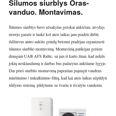
Šilumos siurblys Oras-
vanduo. Montavimas.
Šilumos siurblys buvo užsakytas gerokai ankščiau, atvykęs
stovėjo garaže ir laukė kol ateis laikas jam pradėti dirbti.
išdžiuvus antro aukšto grindų betonui pradėjau organizuoti
šilumos siurblio montavimą. Montavimą patikėjau geriem
draugam UAB AFS Baltic, su jais iš karto žinai, kad nekils
jokių nesklandumų ir darbas bus padarytas aukštame lygyje.
Dar prieš siurblio montavimą paprašiau pajungti vandens
minštinimo / nukalkinimo filtrą, kad kai ateis laikas užpildyti
šildymo sistemą, pildytume su švariu ir išvalytu vandeniu.