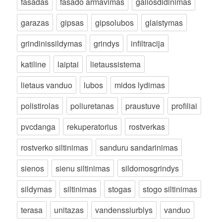
fasadas
fasado armavimas
galiosdidinimas
garazas
gipsas
gipsolubos
glaistymas
grindinissildymas
grindys
infiltracija
katiline
laiptai
lietaussistema
lietaus vanduo
lubos
midos lydimas
polistirolas
poliuretanas
praustuve
profiliai
pvcdanga
rekuperatorius
rostverkas
rostverko siltinimas
sanduru sandarinimas
sienos
sienu siltinimas
sildomosgrindys
sildymas
siltinimas
stogas
stogo siltinimas
terasa
unitazas
vandenssiurblys
vanduo