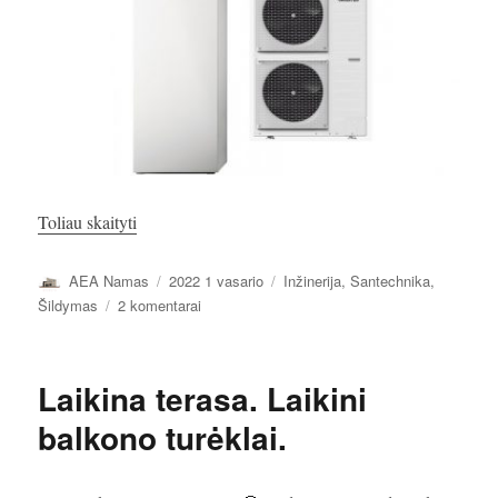
„Šilumos siurblys Oras-vanduo. Montavimas.”
Toliau skaityti
Autorius
Paskelbta
Kategorijos
AEA Namas
2022 1 vasario
Inžinerija
,
Santechnika
,
įraše
Šildymas
2 komentarai
Šilumos
siurblys
Oras-
Laikina terasa. Laikini
vanduo.
Montavimas.
balkono turėklai.