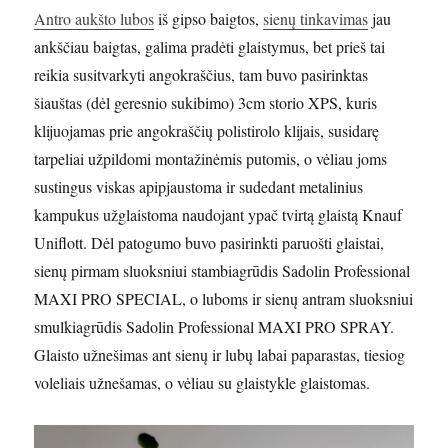
Antro aukšto lubos
iš gipso baigtos,
sienų tinkavimas
jau
ankščiau baigtas, galima pradėti glaistymus, bet prieš tai
reikia susitvarkyti angokraščius, tam buvo pasirinktas
šiauštas (dėl geresnio sukibimo) 3cm storio XPS, kuris
klijuojamas prie angokraščių polistirolo klijais, susidarę
tarpeliai užpildomi montažinėmis putomis, o vėliau joms
sustingus viskas apipjaustoma ir sudedant metalinius
kampukus užglaistoma naudojant ypač tvirtą glaistą Knauf
Uniflott. Dėl patogumo buvo pasirinkti paruošti glaistai,
sienų pirmam sluoksniui stambiagrūdis Sadolin Professional
MAXI PRO SPECIAL, o luboms ir sienų antram sluoksniui
smulkiagrūdis Sadolin Professional MAXI PRO SPRAY.
Glaisto užnešimas ant sienų ir lubų labai paparastas, tiesiog
voleliais užnešamas, o vėliau su glaistykle glaistomas.