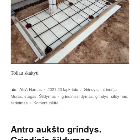
„Antro aukšto grindys. Grindų betonavimas. ŠS pad
Toliau skaityti
Autorius
Paskelbta
Kategorijos
AEA Namas
2021 23 lapkričio
Grindys
,
Inžinerija
,
Žymos
Mūras, stogas
,
Šildymas
grindinissildymas
,
grindys
,
sildymas
,
įrašą
siltinimas
Komentuokite
Antro
aukšto
grindys.
Antro aukšto grindys.
Grindų
betonavimas.
Grindinis šildymas.