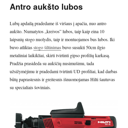
ir
Antro aukšto lubos
sienų
glaistymas
Lubų apdailą pradedame iš viršaus į apačia, nuo antro
aukšto. Numatytos „kreivos” lubos, taip kaip eina 10
laipsnių stogo nuolydis, taip ir montuojamos bus lubos. Iki
buvo atliktas
stogo šiltinimas
buvo susukti 50cm ilgio
metaliniai laikikliai, skirti tvirtinti gipso profilių karkasą.
Pradžia prasideda su aukščių nusimušimu, tada
užsižymėjimu ir pradedami tvirtinti UD profiliai, kad darbas
būtų paprastesnis ir greitesnis išnuomojamas Hilti šautuvas
su specialiais šoviniais.