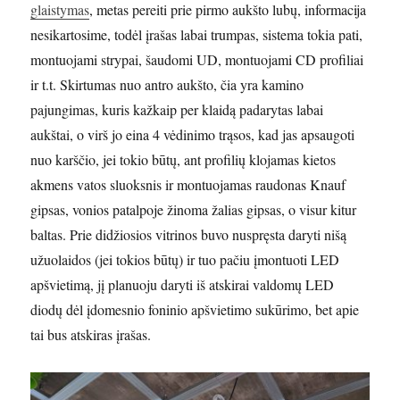
glaistymas
, metas pereiti prie pirmo aukšto lubų, informacija
nesikartosime, todėl įrašas labai trumpas, sistema tokia pati,
montuojami strypai, šaudomi UD, montuojami CD profiliai
ir t.t. Skirtumas nuo antro aukšto, čia yra kamino
pajungimas, kuris kažkaip per klaidą padarytas labai
aukštai, o virš jo eina 4 vėdinimo trąsos, kad jas apsaugoti
nuo karščio, jei tokio būtų, ant profilių klojamas kietos
akmens vatos sluoksnis ir montuojamas raudonas Knauf
gipsas, vonios patalpoje žinoma žalias gipsas, o visur kitur
baltas. Prie didžiosios vitrinos buvo nuspręsta daryti nišą
užuolaidos (jei tokios būtų) ir tuo pačiu įmontuoti LED
apšvietimą, jį planuoju daryti iš atskirai valdomų LED
diodų dėl įdomesnio foninio apšvietimo sukūrimo, bet apie
tai bus atskiras įrašas.