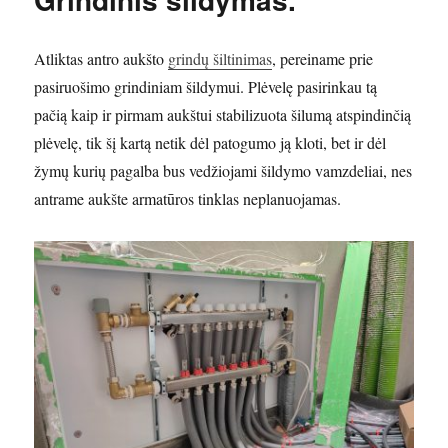
ŠS
padas.
Atliktas antro aukšto
grindų šiltinimas
, pereiname prie
pasiruošimo grindiniam šildymui. Plėvelę pasirinkau tą
pačią kaip ir pirmam aukštui stabilizuota šilumą atspindinčią
plėvelę, tik šį kartą netik dėl patogumo ją kloti, bet ir dėl
žymų kurių pagalba bus vedžiojami šildymo vamzdeliai, nes
antrame aukšte armatūros tinklas neplanuojamas.