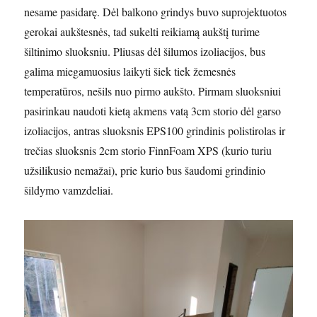
nesame pasidarę. Dėl balkono grindys buvo suprojektuotos
gerokai aukštesnės, tad sukelti reikiamą aukštį turime
šiltinimo sluoksniu. Pliusas dėl šilumos izoliacijos, bus
galima miegamuosius laikyti šiek tiek žemesnės
temperatūros, nešils nuo pirmo aukšto. Pirmam sluoksniui
pasirinkau naudoti kietą akmens vatą 3cm storio dėl garso
izoliacijos, antras sluoksnis EPS100 grindinis polistirolas ir
trečias sluoksnis 2cm storio FinnFoam XPS (kurio turiu
užsilikusio nemažai), prie kurio bus šaudomi grindinio
šildymo vamzdeliai.