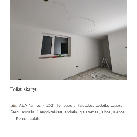
„IIa. Lubų ir sienų glaistymas”
Toliau skaityti
Autorius
Paskelbta
Kategorijos
AEA Namas
2021 15 liepos
Fasadas, apdaila
,
Lubos
,
Žymos
Sienų apdaila
angokraščiai
,
apdaila
,
glaistymas
,
lubos
,
sienos
įrašą
Komentuokite
IIa.
Lubų