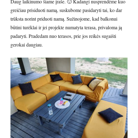
Daug laikinumo šiame įraše. 🙂 Kadangi nusprendėme kuo
greičiau prisiduoti namą, suskubome pasidaryti tai, ko dar
trūksta norint priduoti namą. Sužinojome, kad balkonui
būtini turėklai ir jei projekte numatyta terasa, privaloma ją
padaryti. Pradedam nuo terasos, prie jos reikės sugaišti
gerokai daugiau.