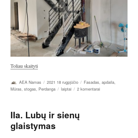
„Laiptai. Metaliniai laiptai..”
Toliau skaityti
Autorius
Paskelbta
Kategorijos
AEA Namas
2021 18 rugpjūčio
Fasadas, apdaila
,
Žymos
įraše
Mūras, stogas
,
Perdanga
laiptai
2 komentarai
Laiptai.
Metaliniai
laiptai..
IIa. Lubų ir sienų
glaistymas