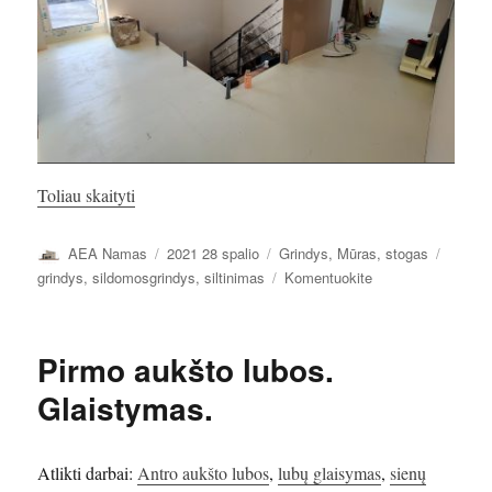
„Antro aukšto grindys. Šiltinimas.”
Toliau skaityti
Autorius
Paskelbta
Kategorijos
Žymos
AEA Namas
2021 28 spalio
Grindys
,
Mūras, stogas
įrašą
grindys
,
sildomosgrindys
,
siltinimas
Komentuokite
Antro
aukšto
grindys.
Pirmo aukšto lubos.
Šiltinimas.
Glaistymas.
Atlikti darbai:
Antro aukšto lubos
,
lubų glaisymas
,
sienų