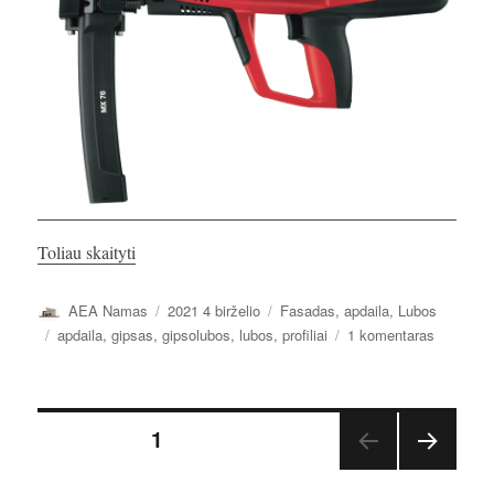
„Antro aukšto lubos”
Toliau skaityti
Autorius
Paskelbta
Kategorijos
AEA Namas
2021 4 birželio
Fasadas, apdaila
,
Lubos
Žymos
įraše
apdaila
,
gipsas
,
gipsolubos
,
lubos
,
profiliai
1 komentaras
Antro
aukšto
lubos
Įrašų
PUSLAPIS
1
TOLE
puslapiavimas