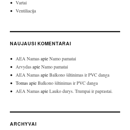
Vartai
Ventiliacija
NAUJAUSI KOMENTARAI
AEA Namas
apie
Namo pamatai
Arvydas
apie
Namo pamatai
AEA Namas
apie
Balkono šiltinimas ir PVC danga
Tomas
apie
Balkono šiltinimas ir PVC danga
AEA Namas
apie
Lauko durys. Trumpai ir paprastai.
ARCHYVAI