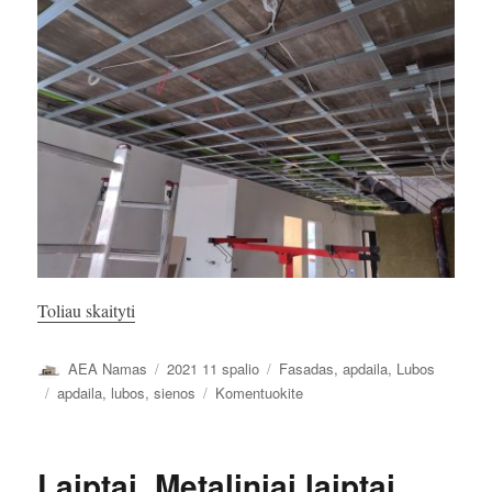
„Pirmo aukšto lubos. Glaistymas.”
Toliau skaityti
Autorius
Paskelbta
Kategorijos
AEA Namas
2021 11 spalio
Fasadas, apdaila
,
Lubos
Žymos
įrašą
apdaila
,
lubos
,
sienos
Komentuokite
Pirmo
aukšto
lubos.
Laiptai. Metaliniai laiptai..
Glaistymas.