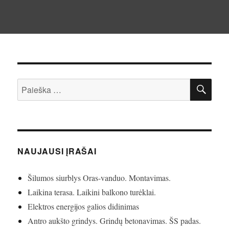
IEŠ
Ieškoti:
NAUJAUSI ĮRAŠAI
Šilumos siurblys Oras-vanduo. Montavimas.
Laikina terasa. Laikini balkono turėklai.
Elektros energijos galios didinimas
Antro aukšto grindys. Grindų betonavimas. ŠS padas.