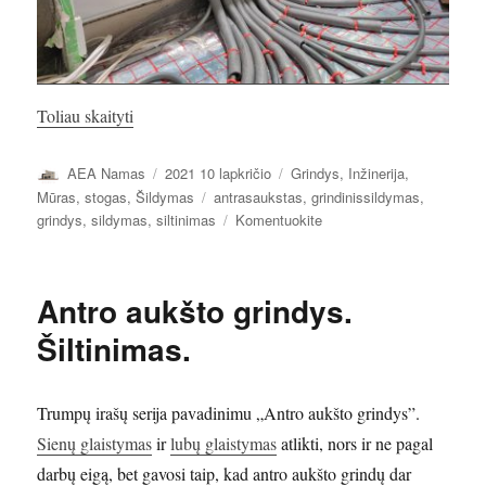
„Antro aukšto grindys. Grindinis šildymas.”
Toliau skaityti
Autorius
Paskelbta
Kategorijos
AEA Namas
2021 10 lapkričio
Grindys
,
Inžinerija
,
Žymos
Mūras, stogas
,
Šildymas
antrasaukstas
,
grindinissildymas
,
įrašą
grindys
,
sildymas
,
siltinimas
Komentuokite
Antro
aukšto
grindys.
Antro aukšto grindys.
Grindinis
šildymas.
Šiltinimas.
Trumpų irašų serija pavadinimu „Antro aukšto grindys”.
Sienų glaistymas
ir
lubų glaistymas
atlikti, nors ir ne pagal
darbų eigą, bet gavosi taip, kad antro aukšto grindų dar