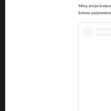
Mūsų atvejui konkreč
keliems pažįstamiems