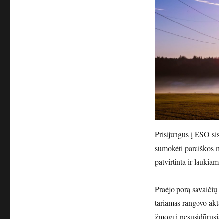
Prisijungus į ESO sis
sumokėti paraiškos 
patvirtinta ir lauki
Praėjo porą savaičių 
tariamas rangovo akta
žmogui nesusidūrusia