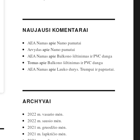
NAUJAUSI KOMENTARAI
AEA Namas
apie
Namo pamatai
Arvydas
apie
Namo pamatai
AEA Namas
apie
Balkono šiltinimas ir PVC danga
Tomas
apie
Balkono šiltinimas ir PVC danga
AEA Namas
apie
Lauko durys. Trumpai ir paprastai.
ARCHYVAI
2022 m. vasario mėn.
2022 m. sausio mėn.
2021 m. gruodžio mėn.
2021 m. lapkričio mėn.