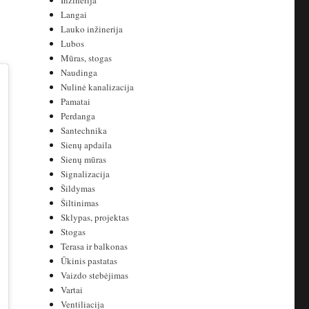
Inžinerija
Langai
Lauko inžinerija
Lubos
Mūras, stogas
Naudinga
Nulinė kanalizacija
Pamatai
Perdanga
Santechnika
Sienų apdaila
Sienų mūras
Signalizacija
Šildymas
Šiltinimas
Sklypas, projektas
Stogas
Terasa ir balkonas
Ūkinis pastatas
Vaizdo stebėjimas
Vartai
Ventiliacija