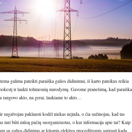
tema galima pateikti paraiška galios didinimui, iš karto pateikus reikia
mokestį ir laukti tolimesnių nurodymų. Gavome pranešimą, kad paraiška
ama rangovo akto, na gerai, laukiame to akto…
ir sugalvojau paklausti kodėl niekas nejuda, o čia sužinojau, kad tas
s turi būti mūsų pačių suorganizuotas, o kur informacija apie tai? Kaip
m su galios didinimo ar kitomis elektros procedūromis suprasti kada