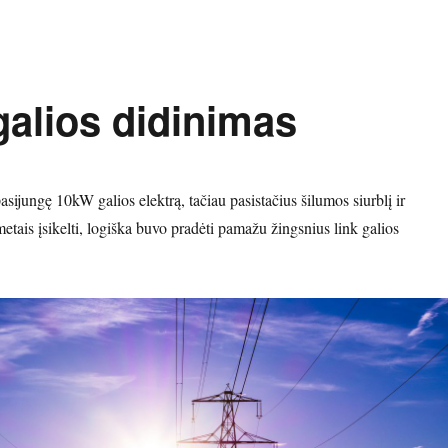
galios didinimas
ijungę 10kW galios elektrą, tačiau pasistačius šilumos siurblį ir
metais įsikelti, logiška buvo pradėti pamažu žingsnius link galios