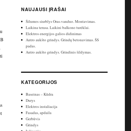
NAUJAUSI ĮRAŠAI
Šilumos siurblys Oras-vanduo. Montavimas.
Laikina terasa. Laikini balkono turėklai.
du
Elektros energijos galios didinimas
AB
Antro aukšto grindys. Grindų betonavimas. ŠS
padas.
.
Antro aukšto grindys. Grindinis šildymas.
ti
KATEGORIJOS
Baseinas – Kūdra
Durys
as
Elektros instaliacija
t
Fasadas, apdaila
Gerbūvis
Grindys