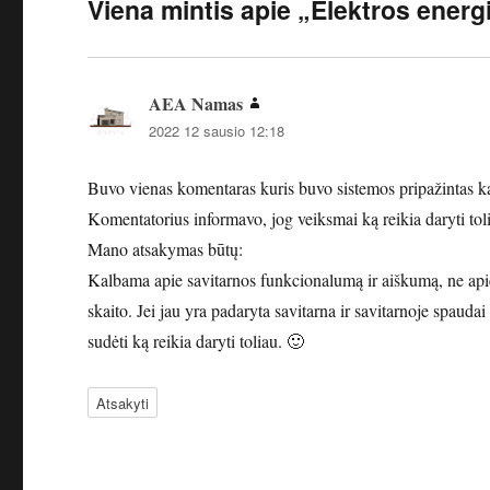
Viena mintis apie „Elektros energ
AEA Namas
parašė:
2022 12 sausio 12:18
Buvo vienas komentaras kuris buvo sistemos pripažintas k
Komentatorius informavo, jog veiksmai ką reikia daryti toli
Mano atsakymas būtų:
Kalbama apie savitarnos funkcionalumą ir aiškumą, ne apie
skaito. Jei jau yra padaryta savitarna ir savitarnoje spauda
sudėti ką reikia daryti toliau. 🙂
Atsakyti