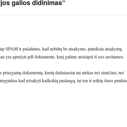
ijos galios didinimas“
aip SPAM ir pašalintas, kad nebūtų be atsakymo, pateiksiu atsakymą.
au yra aprašyti pdf dokumente, kurį galime atsisiųsti iš eso savitarnos.
 prisegamų dokumentų, kurių dažniausiai nu niekas nei siunčiasi, nei
i mygtukus kad užsakyti kažkokią paslaugą, tai ten ir reiktų šiuos punktu