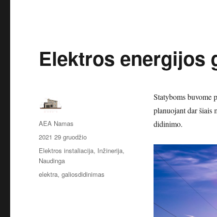
Elektros energijos 
Statyboms buvome pas
planuojant dar šiais 
Autorius
AEA Namas
didinimo.
Paskelbta
2021 29 gruodžio
Kategorijos
Elektros instaliacija
,
Inžinerija
,
Naudinga
Žymos
elektra
,
galiosdidinimas