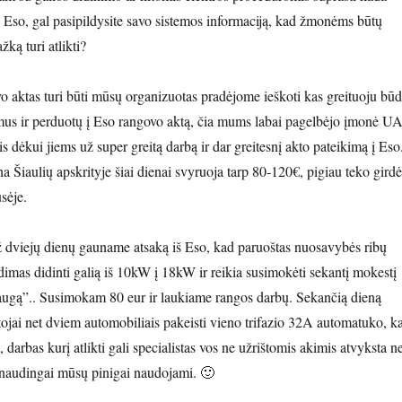
a? Eso, gal pasipildysite savo sistemos informaciją, kad žmonėms būtų
žką turi atlikti?
o aktas turi būti mūsų organizuotas pradėjome ieškoti kas greituoju bū
imus ir perduotų į Eso rangovo aktą, čia mums labai pagelbėjo įmonė U
is dėkui jiems už super greitą darbą ir dar greitesnį akto pateikimą į Eso
 Šiaulių apskrityje šiai dienai svyruoja tarp 80-120€, pigiau teko girdė
usėje.
 dviejų dienų gauname atsaką iš Eso, kad paruoštas nuosavybės ribų
dimas didinti galią iš 10kW į 18kW ir reikia susimokėti sekantį mokestį
augą”.. Susimokam 80 eur ir laukiame rangos darbų. Sekančią dieną
ojai net dviem automobiliais pakeisti vieno trifazio 32A automatuko, k
, darbas kurį atlikti gali specialistas vos ne užrištomis akimis atvyksta ne
p naudingai mūsų pinigai naudojami. 🙂