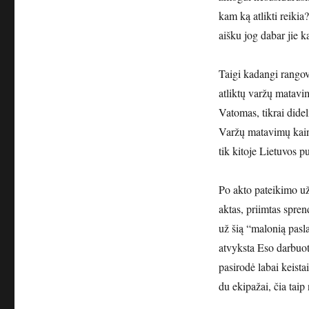
kam ką atlikti reiki
aišku jog dabar jie ka
Taigi kadangi rangov
atliktų varžų matav
Vatomas, tikrai didel
Varžų matavimų kaina
tik kitoje Lietuvos p
Po akto pateikimo už
aktas, priimtas spren
už šią “malonią pasl
atvyksta Eso darbuot
pasirodė labai keistai
du ekipažai, čia tai