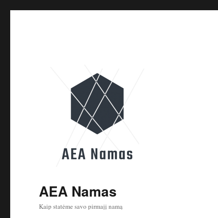
AEA Namas
Kaip statėme savo pirmajį namą