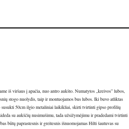
me iš viršaus į apačia, nuo antro aukšto. Numatytos „kreivos” lubos,
psnių stogo nuolydis, taip ir montuojamos bus lubos. Iki buvo atliktas
susukti 50cm ilgio metaliniai laikikliai, skirti tvirtinti gipso profilių
sideda su aukščių nusimušimu, tada užsižymėjimu ir pradedami tvirtinti
bas būtų paprastesnis ir greitesnis išnuomojamas Hilti šautuvas su