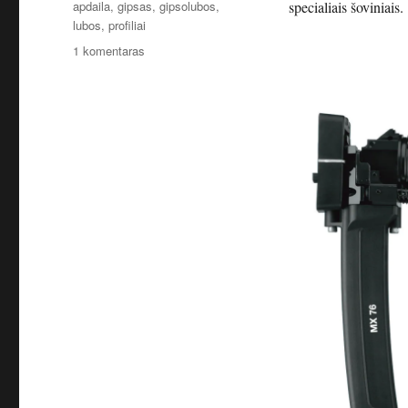
Žymos
apdaila
,
gipsas
,
gipsolubos
,
specialiais šoviniais.
lubos
,
profiliai
įraše
1 komentaras
Antro
aukšto
lubos