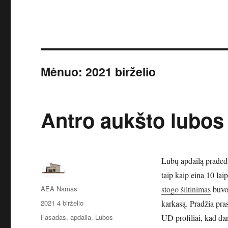
Mėnuo:
2021 birželio
Antro aukšto lubos
Lubų apdailą pradeda
taip kaip eina 10 lai
Autorius
AEA Namas
stogo šiltinimas
buvo 
Paskelbta
2021 4 birželio
karkasą. Pradžia pra
Kategorijos
Fasadas, apdaila
,
Lubos
UD profiliai, kad dar