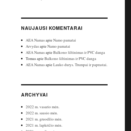
NAUJAUSI KOMENTARAI
AEA Namas
apie
Namo pamatai
Arvydas
apie
Namo pamatai
AEA Namas
apie
Balkono šiltinimas ir PVC danga
Tomas
apie
Balkono šiltinimas ir PVC danga
AEA Namas
apie
Lauko durys. Trumpai ir paprastai.
ARCHYVAI
2022 m. vasario mėn.
2022 m. sausio mėn.
2021 m. gruodžio mėn.
2021 m. lapkričio mėn.