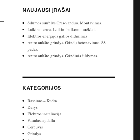
NAUJAUSI ĮRAŠAI
Šilumos siurblys Oras-vanduo. Montavimas.
Laikina terasa. Laikini balkono turėklai.
Elektros energijos galios didinimas
Antro aukšto grindys. Grindų betonavimas. ŠS
padas.
Antro aukšto grindys. Grindinis šildymas.
KATEGORIJOS
Baseinas – Kūdra
Durys
Elektros instaliacija
Fasadas, apdaila
Gerbūvis
Grindys