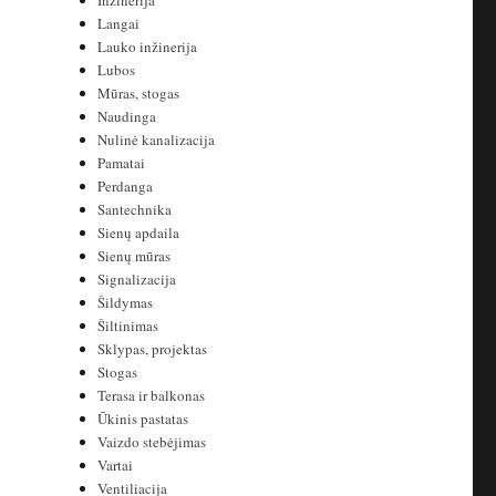
Inžinerija
Langai
Lauko inžinerija
Lubos
Mūras, stogas
Naudinga
Nulinė kanalizacija
Pamatai
Perdanga
Santechnika
Sienų apdaila
Sienų mūras
Signalizacija
Šildymas
Šiltinimas
Sklypas, projektas
Stogas
Terasa ir balkonas
Ūkinis pastatas
Vaizdo stebėjimas
Vartai
Ventiliacija