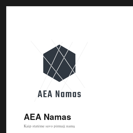
AEA Namas
Kaip statėme savo pirmajį namą