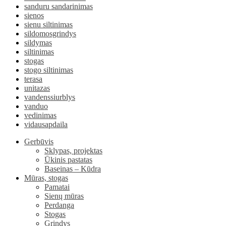
sanduru sandarinimas
sienos
sienu siltinimas
sildomosgrindys
sildymas
siltinimas
stogas
stogo siltinimas
terasa
unitazas
vandenssiurblys
vanduo
vedinimas
vidausapdaila
Gerbūvis
Sklypas, projektas
Ūkinis pastatas
Baseinas – Kūdra
Mūras, stogas
Pamatai
Sienų mūras
Perdanga
Stogas
Grindys