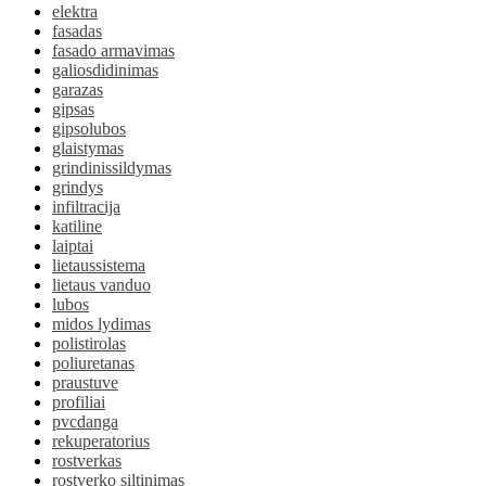
elektra
fasadas
fasado armavimas
galiosdidinimas
garazas
gipsas
gipsolubos
glaistymas
grindinissildymas
grindys
infiltracija
katiline
laiptai
lietaussistema
lietaus vanduo
lubos
midos lydimas
polistirolas
poliuretanas
praustuve
profiliai
pvcdanga
rekuperatorius
rostverkas
rostverko siltinimas