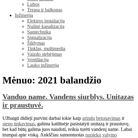
Lubos
Terasa ir balkonas
Inžinerija
Elektros instaliacija
Nulinė kanalizacija
Santechnika
Signalizacija
Šildymas
Tinklas, multimedia
Vaizdo stebėjimas
Ventiliacija
Lauko inžinerija
Mėnuo:
2021 balandžio
Vanduo name. Vandens siurblys. Unitazas
ir praustuvė.
Užbaigti didieji purvini darbai tokie kaip
grindų betonavimas
ir
sienų tinkavimas
, galima katilinėje pasistatyti unitazą ir praustuvę,
bet kad būtų galima juos naudoti, reikia turėti vandenį name. Labai
trumpai apie viską. Ankščiau sumontuotas
nuotekų valymo