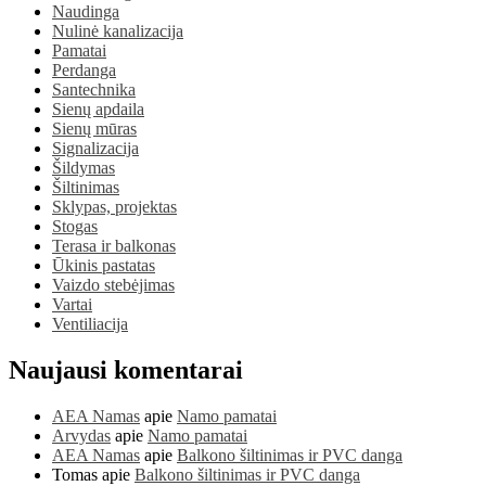
Naudinga
Nulinė kanalizacija
Pamatai
Perdanga
Santechnika
Sienų apdaila
Sienų mūras
Signalizacija
Šildymas
Šiltinimas
Sklypas, projektas
Stogas
Terasa ir balkonas
Ūkinis pastatas
Vaizdo stebėjimas
Vartai
Ventiliacija
Naujausi komentarai
AEA Namas
apie
Namo pamatai
Arvydas
apie
Namo pamatai
AEA Namas
apie
Balkono šiltinimas ir PVC danga
Tomas
apie
Balkono šiltinimas ir PVC danga