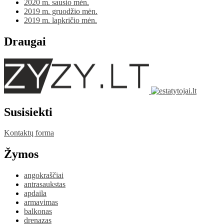
2020 m. sausio mėn.
2019 m. gruodžio mėn.
2019 m. lapkričio mėn.
Draugai
Susisiekti
Kontaktų forma
Žymos
angokraščiai
antrasaukstas
apdaila
armavimas
balkonas
drenazas