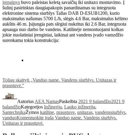
įrenginys
buvo paleistas keletą savaičių iki unitazo montavimo. Į
šulinį pasirinktas daugiapakopis panardinamas su integruota
elektronine sistema siurblys Tallas DAB D-ESUB1200, kurio
maksimalus našumas 5700 L/h, slėgis 4.6 Bar, maksimalus kėlimo
aukštis 46 m. Įsijungia pats slėgiui nukritus iki 2.6 Bar, integruota
apsauga nuo darbo be vandens. Katilinėje nemontuojami kolkas
jokie nuolatiniai įrenginiai, laikinai ant vandens įvado vamzdžio
surenkama tokia konstrukcija:
Toliau skaityti
„Vanduo name. Vandens siurblys. Unitazas ir
praustuvė.”
Autorius
AEA Namas
Paskelbta
2021 9 balandžio
2021 9
balandžio
Kategorijos
Inžinerija
,
Lauko inžinerija
,
Santechnika
Žymos
katiline
,
praustuve
,
unitazas
,
vandenssiurblys
,
vanduo
Komentuokite
įrašą Vanduo name. Vandens siurblys.
Unitazas ir praustuvė.