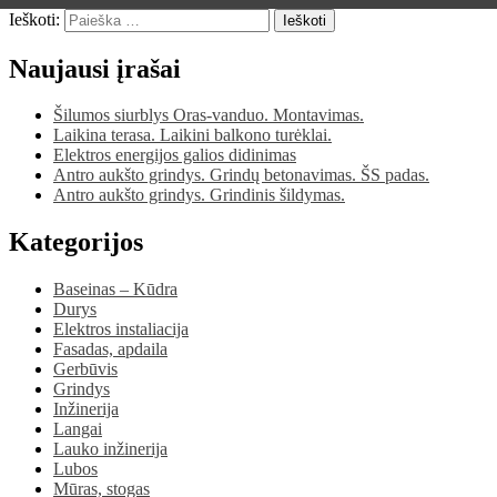
Ieškoti:
Ieškoti
Naujausi įrašai
Šilumos siurblys Oras-vanduo. Montavimas.
Laikina terasa. Laikini balkono turėklai.
Elektros energijos galios didinimas
Antro aukšto grindys. Grindų betonavimas. ŠS padas.
Antro aukšto grindys. Grindinis šildymas.
Kategorijos
Baseinas – Kūdra
Durys
Elektros instaliacija
Fasadas, apdaila
Gerbūvis
Grindys
Inžinerija
Langai
Lauko inžinerija
Lubos
Mūras, stogas