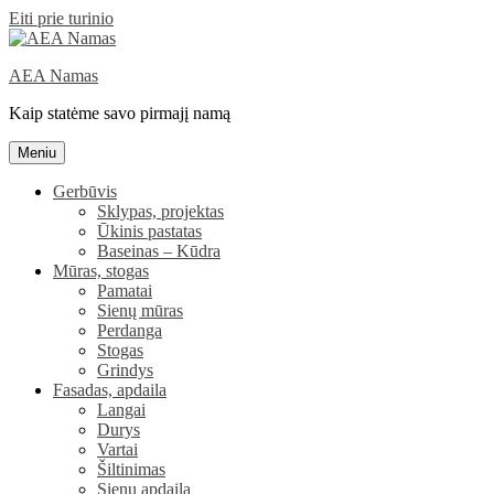
Eiti prie turinio
AEA Namas
Kaip statėme savo pirmajį namą
Meniu
Gerbūvis
Sklypas, projektas
Ūkinis pastatas
Baseinas – Kūdra
Mūras, stogas
Pamatai
Sienų mūras
Perdanga
Stogas
Grindys
Fasadas, apdaila
Langai
Durys
Vartai
Šiltinimas
Sienų apdaila