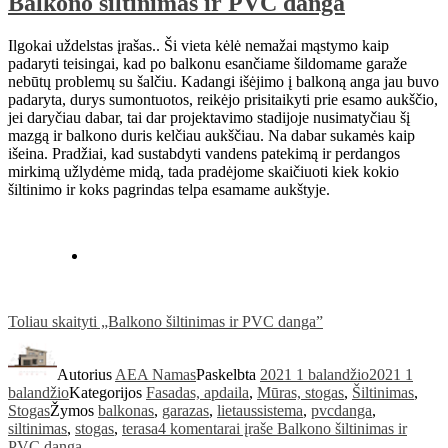
Balkono šiltinimas ir PVC danga
Ilgokai uždelstas įrašas.. Ši vieta kėlė nemažai mąstymo kaip
padaryti teisingai, kad po balkonu esančiame šildomame garaže
nebūtų problemų su šalčiu. Kadangi išėjimo į balkoną anga jau buvo
padaryta, durys sumontuotos, reikėjo prisitaikyti prie esamo aukščio,
jei daryčiau dabar, tai dar projektavimo stadijoje nusimatyčiau šį
mazgą ir balkono duris kelčiau aukščiau. Na dabar sukamės kaip
išeina. Pradžiai, kad sustabdyti vandens patekimą ir perdangos
mirkimą užlydėme midą, tada pradėjome skaičiuoti kiek kokio
šiltinimo ir koks pagrindas telpa esamame aukštyje.
Toliau skaityti
„Balkono šiltinimas ir PVC danga”
Autorius
AEA Namas
Paskelbta
2021 1 balandžio
2021 1
balandžio
Kategorijos
Fasadas, apdaila
,
Mūras, stogas
,
Šiltinimas
,
Stogas
Žymos
balkonas
,
garazas
,
lietaussistema
,
pvcdanga
,
siltinimas
,
stogas
,
terasa
4 komentarai
įraše Balkono šiltinimas ir
PVC danga