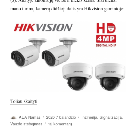
mano turimų kamerų didžioji dalis yra Hikvision gamintojo:
„Namo apsauga. Signalizacija. Vaizdo stebėjimas.”
Toliau skaityti
Autorius
Paskelbta
Kategorijos
AEA Namas
2020 7 balandžio
Inžinerija
,
Signalizacija
,
įraše
Vaizdo stebėjimas
12 komentarų
Namo