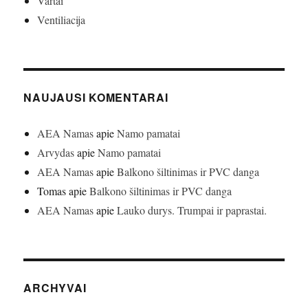
Vartai
Ventiliacija
NAUJAUSI KOMENTARAI
AEA Namas
apie
Namo pamatai
Arvydas
apie
Namo pamatai
AEA Namas
apie
Balkono šiltinimas ir PVC danga
Tomas
apie
Balkono šiltinimas ir PVC danga
AEA Namas
apie
Lauko durys. Trumpai ir paprastai.
ARCHYVAI