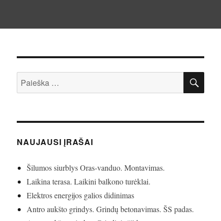
IEŠ
Ieškoti:
NAUJAUSI ĮRAŠAI
Šilumos siurblys Oras-vanduo. Montavimas.
Laikina terasa. Laikini balkono turėklai.
Elektros energijos galios didinimas
Antro aukšto grindys. Grindų betonavimas. ŠS padas.