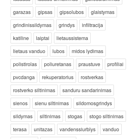
garazas
gipsas
gipsolubos
glaistymas
grindinissildymas
grindys
infiltracija
katiline
laiptai
lietaussistema
lietaus vanduo
lubos
midos lydimas
polistirolas
poliuretanas
praustuve
profiliai
pvcdanga
rekuperatorius
rostverkas
rostverko siltinimas
sanduru sandarinimas
sienos
sienu siltinimas
sildomosgrindys
sildymas
siltinimas
stogas
stogo siltinimas
terasa
unitazas
vandenssiurblys
vanduo