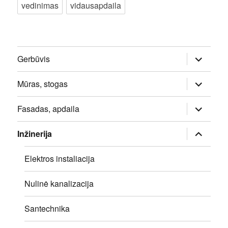
vedinimas
vidausapdaila
išskleisti
Gerbūvis
sub-
meniu
išskleisti
Mūras, stogas
sub-
meniu
išskleisti
Fasadas, apdaila
sub-
meniu
išskleisti
Inžinerija
sub-
meniu
Elektros instaliacija
Nulinė kanalizacija
Santechnika