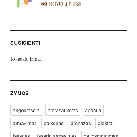
SUSISIEKTI
Kontaktų forma
ŽYMOS
angokraščiai
antrasaukstas
apdaila
armavimas
balkonas
drenazas
elektra
fasadas
fasado armavimas
galiosdidinimas