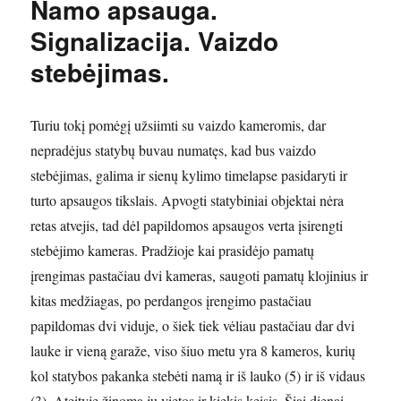
Namo apsauga.
Signalizacija. Vaizdo
stebėjimas.
Turiu tokį pomėgį užsiimti su vaizdo kameromis, dar
nepradėjus statybų buvau numatęs, kad bus vaizdo
stebėjimas, galima ir sienų kylimo timelapse pasidaryti ir
turto apsaugos tikslais. Apvogti statybiniai objektai nėra
retas atvejis, tad dėl papildomos apsaugos verta įsirengti
stebėjimo kameras. Pradžioje kai prasidėjo pamatų
įrengimas pastačiau dvi kameras, saugoti pamatų klojinius ir
kitas medžiagas, po perdangos įrengimo pastačiau
papildomas dvi viduje, o šiek tiek vėliau pastačiau dar dvi
lauke ir vieną garaže, viso šiuo metu yra 8 kameros, kurių
kol statybos pakanka stebėti namą ir iš lauko (5) ir iš vidaus
(3). Ateityje žinoma jų vietos ir kiekis keisis. Šiai dienai