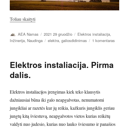
„Elektros energijos galios didinimas”
Toliau skaityti
Autorius
Paskelbta
Kategorijos
AEA Namas
2021 29 gruodžio
Elektros instaliacija
,
Žymos
įraše
Inžinerija
,
Naudinga
elektra
,
galiosdidinimas
1 komentaras
Elektros
energijo
galios
Elektros instaliacija. Pirma
didinima
dalis.
Elektros instaliacijos įrengimas kiek teko klausytis
dažniausiai būna iki galo neapgalvotas, nenumatomi
jungikliai ar razetės kur jų reikia, kažkuris jungiklis geriau
jungtų kitą šviestuvą, neapgalvotos vietos kurias reikėtų
valdyti nuo judesio, kurias nuo lauko šviesumo ir panašios