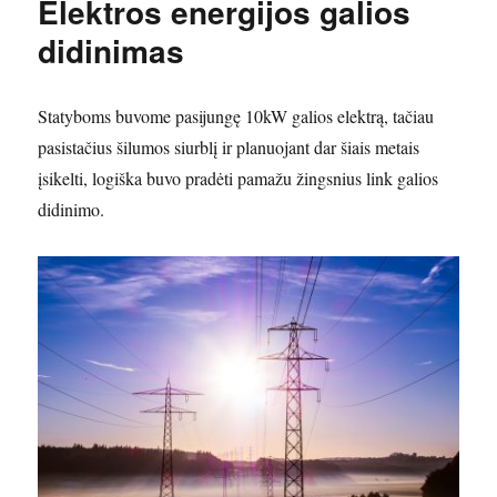
Elektros energijos galios
didinimas
Statyboms buvome pasijungę 10kW galios elektrą, tačiau
pasistačius šilumos siurblį ir planuojant dar šiais metais
įsikelti, logiška buvo pradėti pamažu žingsnius link galios
didinimo.