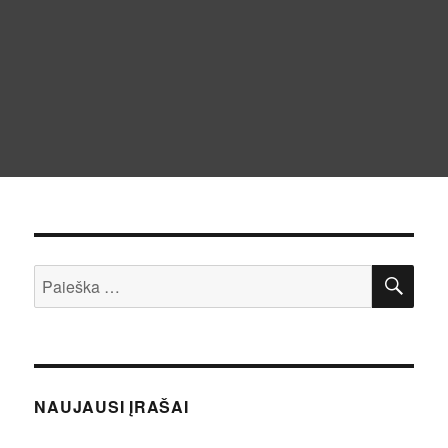
IEŠ
Ieškoti:
NAUJAUSI ĮRAŠAI