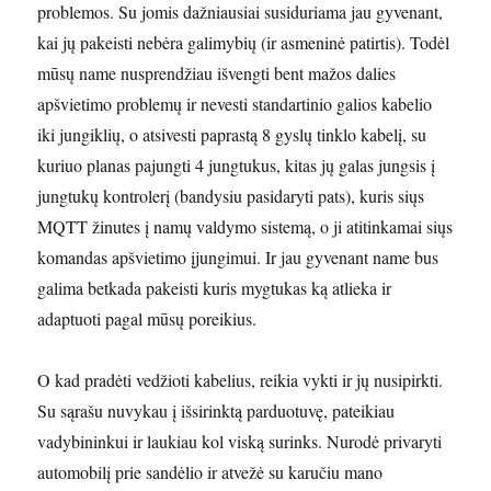
problemos. Su jomis dažniausiai susiduriama jau gyvenant,
kai jų pakeisti nebėra galimybių (ir asmeninė patirtis). Todėl
mūsų name nusprendžiau išvengti bent mažos dalies
apšvietimo problemų ir nevesti standartinio galios kabelio
iki jungiklių, o atsivesti paprastą 8 gyslų tinklo kabelį, su
kuriuo planas pajungti 4 jungtukus, kitas jų galas jungsis į
jungtukų kontrolerį (bandysiu pasidaryti pats), kuris siųs
MQTT žinutes į namų valdymo sistemą, o ji atitinkamai siųs
komandas apšvietimo įjungimui. Ir jau gyvenant name bus
galima betkada pakeisti kuris mygtukas ką atlieka ir
adaptuoti pagal mūsų poreikius.
O kad pradėti vedžioti kabelius, reikia vykti ir jų nusipirkti.
Su sąrašu nuvykau į išsirinktą parduotuvę, pateikiau
vadybininkui ir laukiau kol viską surinks. Nurodė privaryti
automobilį prie sandėlio ir atvežė su karučiu mano