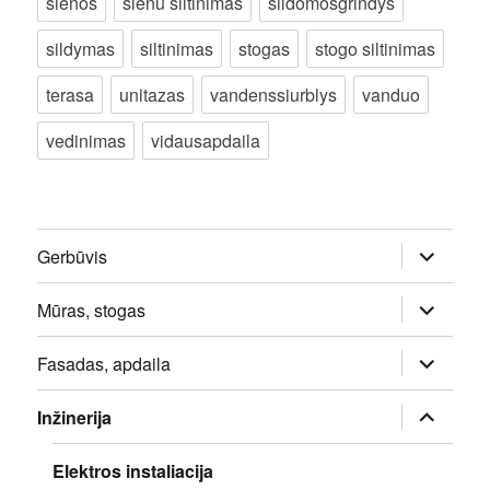
sienos
sienu siltinimas
sildomosgrindys
sildymas
siltinimas
stogas
stogo siltinimas
terasa
unitazas
vandenssiurblys
vanduo
vedinimas
vidausapdaila
išskleisti
Gerbūvis
sub-
meniu
išskleisti
Mūras, stogas
sub-
meniu
išskleisti
Fasadas, apdaila
sub-
meniu
išskleisti
Inžinerija
sub-
meniu
Elektros instaliacija