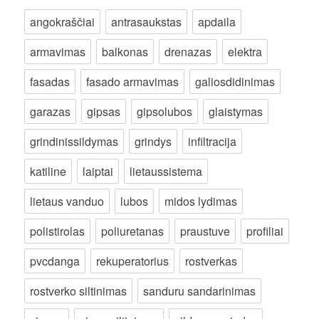
angokraščiai
antrasaukstas
apdaila
armavimas
balkonas
drenazas
elektra
fasadas
fasado armavimas
galiosdidinimas
garazas
gipsas
gipsolubos
glaistymas
grindinissildymas
grindys
infiltracija
katiline
laiptai
lietaussistema
lietaus vanduo
lubos
midos lydimas
polistirolas
poliuretanas
praustuve
profiliai
pvcdanga
rekuperatorius
rostverkas
rostverko siltinimas
sanduru sandarinimas