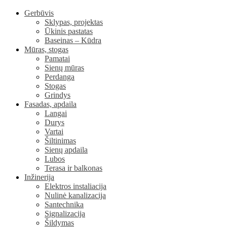
Gerbūvis
Sklypas, projektas
Ūkinis pastatas
Baseinas – Kūdra
Mūras, stogas
Pamatai
Sienų mūras
Perdanga
Stogas
Grindys
Fasadas, apdaila
Langai
Durys
Vartai
Šiltinimas
Sienų apdaila
Lubos
Terasa ir balkonas
Inžinerija
Elektros instaliacija
Nulinė kanalizacija
Santechnika
Signalizacija
Šildymas