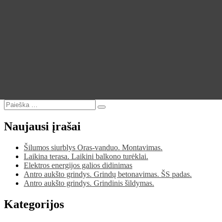
Ieškoti:
Ieškoti
Naujausi įrašai
Šilumos siurblys Oras-vanduo. Montavimas.
Laikina terasa. Laikini balkono turėklai.
Elektros energijos galios didinimas
Antro aukšto grindys. Grindų betonavimas. ŠS padas.
Antro aukšto grindys. Grindinis šildymas.
Kategorijos