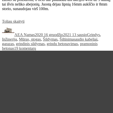
tai išvis neliko abejonių. Juostą dėjau lipnią 16mm aukščio ir 8mm
storio, sunaudojau virš 100m.
„Grindinis
Toliau skaityti
Autorius
šildymas.
Paskelbta
Kategorijos
Grindų
AEA Namas
betonavimas.”
2020 16 gruodžio
2021 13 sausio
Grindys
,
Žymos
Inžinerija
,
Mūras, stogas
,
Šildymas
,
Šiltinimas
audio kabeliai
,
garazas
,
grindinis sildymas
,
grindu betonavimas
,
pramoninis
įraše
betonas
19 komentarų
Grindinis
šildymas.
Grindų
betonavimas.