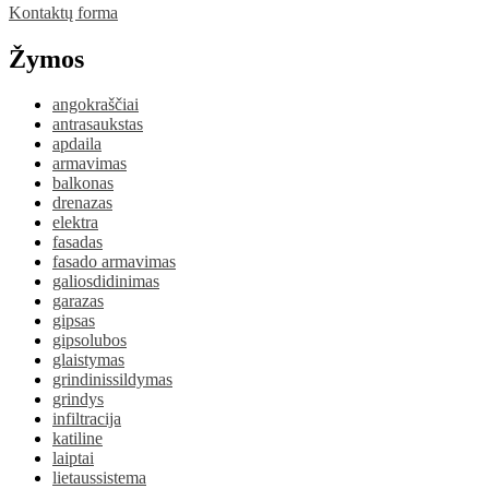
Kontaktų forma
Žymos
angokraščiai
antrasaukstas
apdaila
armavimas
balkonas
drenazas
elektra
fasadas
fasado armavimas
galiosdidinimas
garazas
gipsas
gipsolubos
glaistymas
grindinissildymas
grindys
infiltracija
katiline
laiptai
lietaussistema