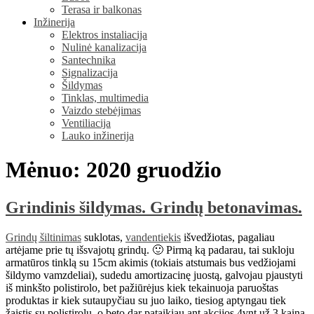
Terasa ir balkonas
Inžinerija
Elektros instaliacija
Nulinė kanalizacija
Santechnika
Signalizacija
Šildymas
Tinklas, multimedia
Vaizdo stebėjimas
Ventiliacija
Lauko inžinerija
Mėnuo:
2020 gruodžio
Grindinis šildymas. Grindų betonavimas.
Grindų šiltinimas
suklotas,
vandentiekis
išvedžiotas, pagaliau
artėjame prie tų išsvajotų grindų. 🙂 Pirmą ką padarau, tai sukloju
armatūros tinklą su 15cm akimis (tokiais atstumais bus vedžiojami
šildymo vamzdeliai), sudedu amortizacinę juostą, galvojau pjaustyti
iš minkšto polistirolo, bet pažiūrėjus kiek tekainuoja paruoštas
produktas ir kiek sutaupyčiau su juo laiko, tiesiog aptyngau tiek
žaistis su polistirolu, o beto dar pataikiau ant akcijos 4vnt už 3 kainą,