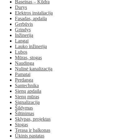
Baseinas – Kūdra
Durys
Elektros instaliacija
Fasadas, apdaila
Gerbūvis
Grindys
Inžinerija
Langai
Lauko inžinerija
Lubos
Mūras, stogas
Naudinga
Nulinė kanalizacija
Pamatai
Perdanga
Santechnika
Sienų apdaila
Sienų mūras
Signalizacija
Šildymas
Šiltinimas
Sklypas, projektas
Stogas
Terasa ir balkonas
Ūkinis pastatas