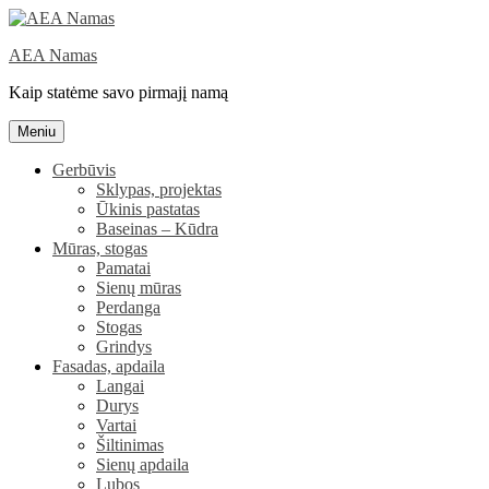
Eiti
prie
AEA Namas
turinio
Kaip statėme savo pirmajį namą
Meniu
Gerbūvis
Sklypas, projektas
Ūkinis pastatas
Baseinas – Kūdra
Mūras, stogas
Pamatai
Sienų mūras
Perdanga
Stogas
Grindys
Fasadas, apdaila
Langai
Durys
Vartai
Šiltinimas
Sienų apdaila
Lubos