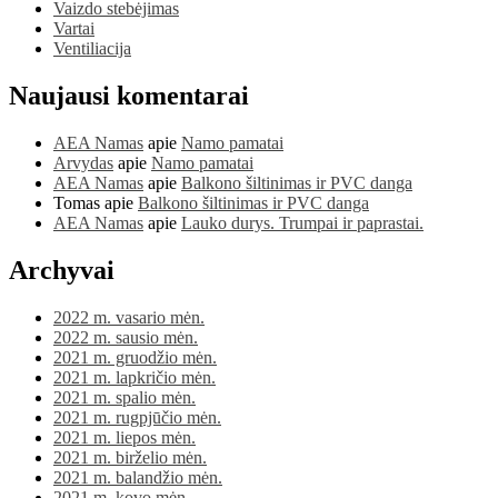
Vaizdo stebėjimas
Vartai
Ventiliacija
Naujausi komentarai
AEA Namas
apie
Namo pamatai
Arvydas
apie
Namo pamatai
AEA Namas
apie
Balkono šiltinimas ir PVC danga
Tomas
apie
Balkono šiltinimas ir PVC danga
AEA Namas
apie
Lauko durys. Trumpai ir paprastai.
Archyvai
2022 m. vasario mėn.
2022 m. sausio mėn.
2021 m. gruodžio mėn.
2021 m. lapkričio mėn.
2021 m. spalio mėn.
2021 m. rugpjūčio mėn.
2021 m. liepos mėn.
2021 m. birželio mėn.
2021 m. balandžio mėn.
2021 m. kovo mėn.