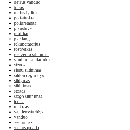
lietaus vanduo
lubos
midos lydimas
polistirolas
poliuretanas
praustuve
profiliai
pvcdanga
rekuperatorius
rostverkas
rostverko siltinimas
sanduru sandarinimas
sienos
sienu siltinimas
sildomosgrindys
sildymas
siltinimas
stogas
stogo siltinimas
terasa
unitazas
vandenssiurblys
vanduo
vedinimas
vidausapdaila