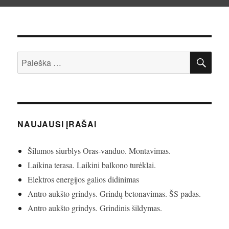
IEŠ
Ieškoti:
NAUJAUSI ĮRAŠAI
Šilumos siurblys Oras-vanduo. Montavimas.
Laikina terasa. Laikini balkono turėklai.
Elektros energijos galios didinimas
Antro aukšto grindys. Grindų betonavimas. ŠS padas.
Antro aukšto grindys. Grindinis šildymas.