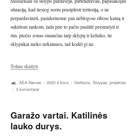
Susisiekiau su sklypo pardavėju, pabendravau, papasakojau
situaciją, kad tiesiog noriu prasiplėsti teritoriją, o ne
perpardavinėti, pasiderinome gan neblogose ribose kainą ir
sukirtom rankom, tada prie to pačio pasiūlė persirašyti ir
4m. pločio zonas einančias tarp sklypų ir keliuko, tie
sklypukai nieko nekainuos, tad kodėl gi ne.
„Antras sklypas.”
Toliau skaityti
Autorius
Paskelbta
Kategorijos
AEA Namas
2020 4 kovo
Gerbūvis
,
Sklypas, projektas
įraše
3 komentarai
Antras
sklypas.
Garažo vartai. Katilinės
lauko durys.