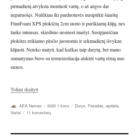
pirmadienį atvyksta montuoti vartų, o aš angos dar
neparuošęs. Nulėkiau iki parduotuvės nusipirkti šiauštų
FinnFoam XPS plokščių 2cm storio ir purškiamų klijų, nes
lauke minusas, skiedinio nesinori maišyt. Susipjauščiau
plokštes reikiamo pločio juostomis ir sekmadienį išvykau
klijuoti. Neteko matyti, kad kažkas taip darytų, bet mano
sumanymas buvo su termoizoliacija atskirti vartų rėmą nuo
sienos.
„Garažo vartai. Katilinės lauko durys.”
Toliau skaityti
Autorius
Paskelbta
Kategorijos
AEA Namas
2020 1 kovo
Durys
,
Fasadas, apdaila
,
įraše
Vartai
11 komentarų
Garažo
vartai.
Katilinės
lauko