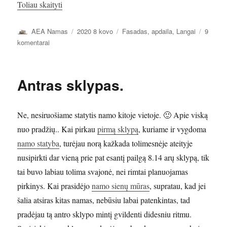
„Namo langai”
Toliau skaityti
Autorius
Paskelbta
Kategorijos
AEA Namas
2020 8 kovo
Fasadas, apdaila
,
Langai
9
įraše
komentarai
Namo
langai
Antras sklypas.
Ne, nesiruošiame statytis namo kitoje vietoje. 🙂 Apie viską
nuo pradžių.. Kai pirkau
pirmą sklypą
, kuriame ir vygdoma
namo statyba
, turėjau norą kažkada tolimesnėje ateityje
nusipirkti dar vieną prie pat esantį pailgą 8.14 arų sklypą, tik
tai buvo labiau tolima svajonė, nei rimtai planuojamas
pirkinys. Kai prasidėjo
namo sienų mūras
, supratau, kad jei
šalia atsiras kitas namas, nebūsiu labai patenkintas, tad
pradėjau tą antro sklypo mintį gvildenti didesniu ritmu.