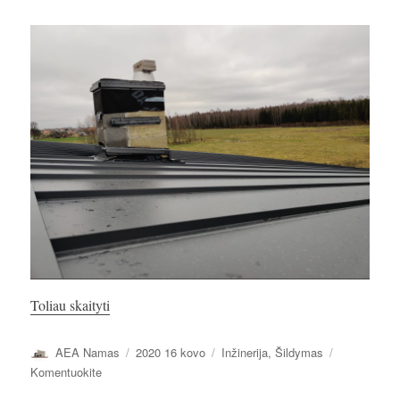
„Kaminas ir krosnelė.”
Toliau skaityti
Autorius
Paskelbta
Kategorijos
AEA Namas
2020 16 kovo
Inžinerija
,
Šildymas
įrašą
Komentuokite
Kaminas