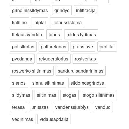
grindinissildymas
grindys
infiltracija
katiline
laiptai
lietaussistema
lietaus vanduo
lubos
midos lydimas
polistirolas
poliuretanas
praustuve
profiliai
pvcdanga
rekuperatorius
rostverkas
rostverko siltinimas
sanduru sandarinimas
sienos
sienu siltinimas
sildomosgrindys
sildymas
siltinimas
stogas
stogo siltinimas
terasa
unitazas
vandenssiurblys
vanduo
vedinimas
vidausapdaila