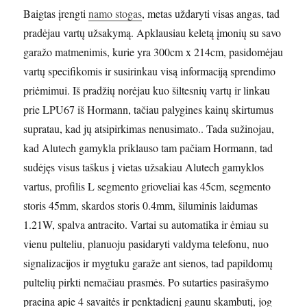
Baigtas įrengti
namo stogas
, metas uždaryti visas angas, tad
pradėjau vartų užsakymą. Apklausiau keletą įmonių su savo
garažo matmenimis, kurie yra 300cm x 214cm, pasidomėjau
vartų specifikomis ir susirinkau visą informaciją sprendimo
priėmimui. Iš pradžių norėjau kuo šiltesnių vartų ir linkau
prie LPU67 iš Hormann, tačiau palygines kainų skirtumus
supratau, kad jų atsipirkimas nenusimato.. Tada sužinojau,
kad Alutech gamykla priklauso tam pačiam Hormann, tad
sudėjęs visus taškus į vietas užsakiau Alutech gamyklos
vartus, profilis L segmento grioveliai kas 45cm, segmento
storis 45mm, skardos storis 0.4mm, šiluminis laidumas
1.21W, spalva antracito. Vartai su automatika ir ėmiau su
vienu pulteliu, planuoju pasidaryti valdyma telefonu, nuo
signalizacijos ir mygtuku garaže ant sienos, tad papildomų
pultelių pirkti nemačiau prasmės. Po sutarties pasirašymo
praeina apie 4 savaitės ir penktadienį gaunu skambutį, jog