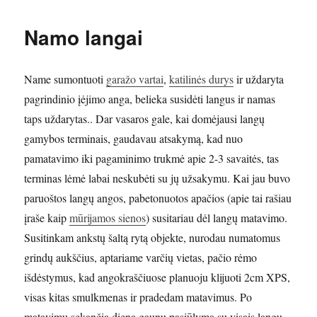
ir
krosnelė.
Namo langai
Name sumontuoti
garažo vartai
,
katilinės durys
ir uždaryta
pagrindinio įėjimo anga, belieka susidėti langus ir namas
taps uždarytas.. Dar vasaros gale, kai domėjausi langų
gamybos terminais, gaudavau atsakymą, kad nuo
pamatavimo iki pagaminimo trukmė apie 2-3 savaitės, tas
terminas lėmė labai neskubėti su jų užsakymu. Kai jau buvo
paruoštos langų angos, pabetonuotos apačios (apie tai rašiau
įraše kaip
mūrijamos sienos
) susitariau dėl langų matavimo.
Susitinkam ankstų šaltą rytą objekte, nurodau numatomus
grindų aukščius, aptariame varčių vietas, pačio rėmo
išdėstymus, kad angokraščiuose planuoju klijuoti 2cm XPS,
visas kitas smulkmenas ir pradedam matavimus. Po
matavimų sekančią dieną gaunu pasiūlymą su visais langų