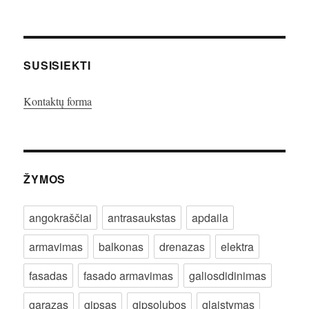
SUSISIEKTI
Kontaktų forma
ŽYMOS
angokraščiai
antrasaukstas
apdaila
armavimas
balkonas
drenazas
elektra
fasadas
fasado armavimas
galiosdidinimas
garazas
gipsas
gipsolubos
glaistymas