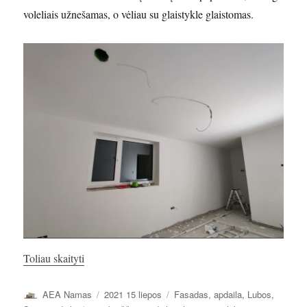
voleliais užnešamas, o vėliau su glaistykle glaistomas.
„IIa. Lubų ir sienų glaistymas”
Toliau skaityti
Autorius
Paskelbta
Kategorijos
AEA Namas
2021 15 liepos
Fasadas, apdaila
,
Lubos
,