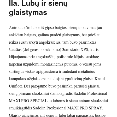
IIa. Lubų ir sienų
glaistymas
Antro aukšto lubos
iš gipso baigtos,
sienų tinkavimas
jau
ankščiau baigtas, galima pradėti glaistymus, bet prieš tai
reikia susitvarkyti angokraščius, tam buvo pasirinktas
šiauštas (dėl geresnio sukibimo) 3cm storio XPS, kuris
klijuojamas prie angokraščių polistirolo klijais, susidarę
tarpeliai užpildomi montažinėmis putomis, o vėliau joms
sustingus viskas apipjaustoma ir sudedant metalinius
kampukus užglaistoma naudojant ypač tvirtą glaistą Knauf
Uniflott. Dėl patogumo buvo pasirinkti paruošti glaistai,
sienų pirmam sluoksniui stambiagrūdis Sadolin Professional
MAXI PRO SPECIAL, o luboms ir sienų antram sluoksniui
smulkiagrūdis Sadolin Professional MAXI PRO SPRAY.
Glaisto užnešimas ant sienų ir lubų labai paparastas, tiesiog