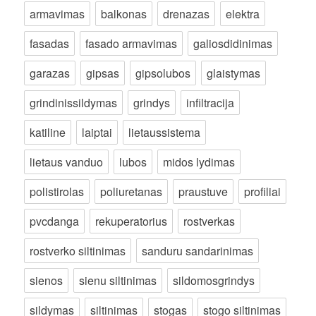
armavimas
balkonas
drenazas
elektra
fasadas
fasado armavimas
galiosdidinimas
garazas
gipsas
gipsolubos
glaistymas
grindinissildymas
grindys
infiltracija
katiline
laiptai
lietaussistema
lietaus vanduo
lubos
midos lydimas
polistirolas
poliuretanas
praustuve
profiliai
pvcdanga
rekuperatorius
rostverkas
rostverko siltinimas
sanduru sandarinimas
sienos
sienu siltinimas
sildomosgrindys
sildymas
siltinimas
stogas
stogo siltinimas