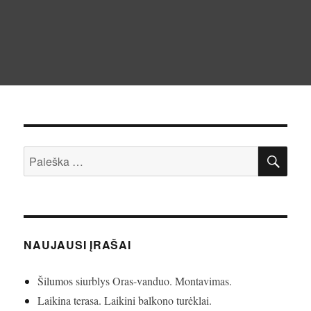
IEŠ
Ieškoti:
NAUJAUSI ĮRAŠAI
Šilumos siurblys Oras-vanduo. Montavimas.
Laikina terasa. Laikini balkono turėklai.