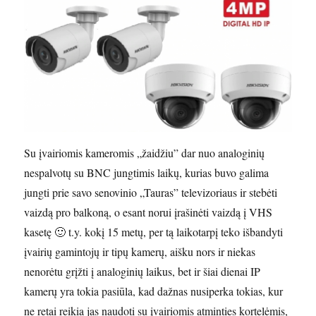
Su įvairiomis kameromis „žaidžiu” dar nuo analoginių
nespalvotų su BNC jungtimis laikų, kurias buvo galima
jungti prie savo senovinio „Tauras” televizoriaus ir stebėti
vaizdą pro balkoną, o esant norui įrašinėti vaizdą į VHS
kasetę 🙂 t.y. kokį 15 metų, per tą laikotarpį teko išbandyti
įvairių gamintojų ir tipų kamerų, aišku nors ir niekas
nenorėtu grįžti į analoginių laikus, bet ir šiai dienai IP
kamerų yra tokia pasiūla, kad dažnas nusiperka tokias, kur
ne retai reikia jas naudoti su įvairiomis atminties kortelėmis,