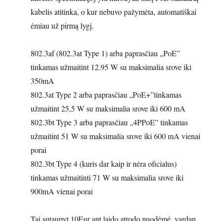
kabelis atitinka, o kur nebuvo pažymėta, automatiškai
ėmiau už pirmą lygį.
802.3af (802.3at Type 1) arba paprasčiau „PoE”
tinkamas užmaitint 12.95 W su maksimalia srove iki
350mA
802.3at Type 2 arba paprasčiau „PoE+”tinkamas
užmaitint 25,5 W su maksimalia srove iki 600 mA
802.3bt Type 3 arba paprasčiau „4PPoE” tinkamas
užmaitint 51 W su maksimalia srove iki 600 mA vienai
porai
802.3bt Type 4 (kuris dar kaip ir nėra oficialus)
tinkamas užmaitinti 71 W su maksimalia srove iki
900mA vienai porai
Tai sutaupyt 10Eur ant laido atrodo nuodėmė, vardan