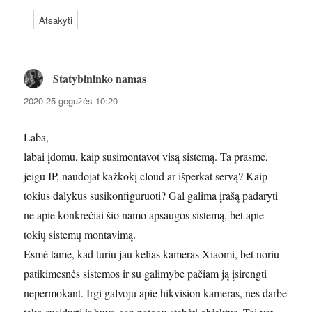
Atsakyti
Statybininko namas
parašė:
2020 25 gegužės 10:20
Laba,
labai įdomu, kaip susimontavot visą sistemą. Ta prasme,
jeigu IP, naudojat kažkokį cloud ar išperkat servą? Kaip
tokius dalykus susikonfiguruoti? Gal galima įrašą padaryti
ne apie konkrečiai šio namo apsaugos sistemą, bet apie
tokių sistemų montavimą.
Esmė tame, kad turiu jau kelias kameras Xiaomi, bet noriu
patikimesnės sistemos ir su galimybe pačiam ją įsirengti
nepermokant. Irgi galvoju apie hikvision kameras, nes darbe