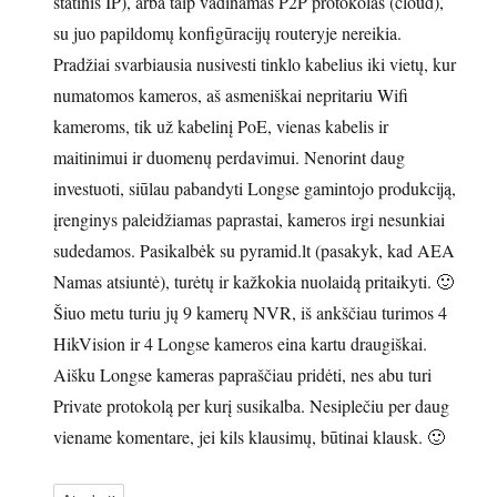
statinis IP), arba taip vadinamas P2P protokolas (cloud),
su juo papildomų konfigūracijų routeryje nereikia.
Pradžiai svarbiausia nusivesti tinklo kabelius iki vietų, kur
numatomos kameros, aš asmeniškai nepritariu Wifi
kameroms, tik už kabelinį PoE, vienas kabelis ir
maitinimui ir duomenų perdavimui. Nenorint daug
investuoti, siūlau pabandyti Longse gamintojo produkciją,
įrenginys paleidžiamas paprastai, kameros irgi nesunkiai
sudedamos. Pasikalbėk su pyramid.lt (pasakyk, kad AEA
Namas atsiuntė), turėtų ir kažkokia nuolaidą pritaikyti. 🙂
Šiuo metu turiu jų 9 kamerų NVR, iš ankščiau turimos 4
HikVision ir 4 Longse kameros eina kartu draugiškai.
Aišku Longse kameras papraščiau pridėti, nes abu turi
Private protokolą per kurį susikalba. Nesiplečiu per daug
viename komentare, jei kils klausimų, būtinai klausk. 🙂