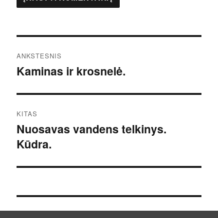
Navigacija
ANKSTESNIS
tarp
Kaminas ir krosnelė.
Ankstesnis
įrašas:
įrašų
KITAS
Nuosavas vandens telkinys.
Kitas
Kūdra.
įrašas: