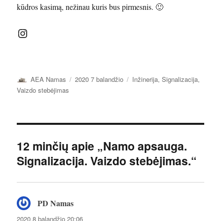
kūdros kasimą, nežinau kuris bus pirmesnis. 🙂
Galite sekti mus Instagram. 🙂
Autorius
Paskelbta
Kategorijos
AEA Namas
2020 7 balandžio
Inžinerija
,
Signalizacija
,
Vaizdo stebėjimas
12 minčių apie „Namo apsauga.
Signalizacija. Vaizdo stebėjimas.“
PD Namas
parašė:
2020 8 balandžio 20:06