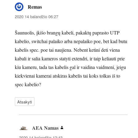
Remas
parašė:
2020 14 balandžio 06:27
Šaunuolis, įkišo brangų kabeli, pakaktų paprasto UTP
kabelio, switchai palaiko arba nepalaiko poe, bet kad butu
kabelis spec. poe tai naujiena. Nebent ketini deti viena
kabali ir salia kameros statyti extendri, ir taip keliauti prie
kiu kameru, tada tas kabelis gal ir vaidina vaidmeni, jeigu
kiekvienai kamerai atskiras kabelis tai koks tolkas iš to
spec kabelio?
Atsakyti
AEA Namas
parašė:
2020 14 balandžio 12:43