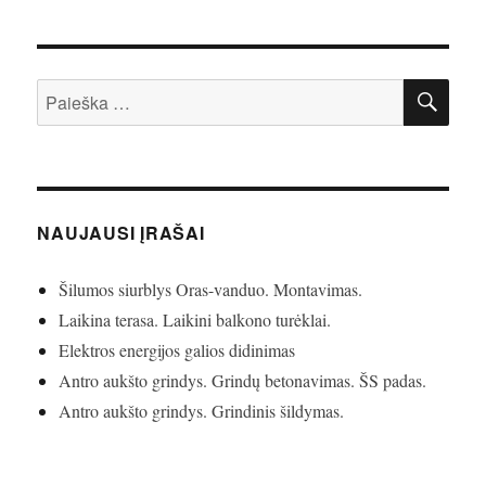
IEŠ
Ieškoti:
NAUJAUSI ĮRAŠAI
Šilumos siurblys Oras-vanduo. Montavimas.
Laikina terasa. Laikini balkono turėklai.
Elektros energijos galios didinimas
Antro aukšto grindys. Grindų betonavimas. ŠS padas.
Antro aukšto grindys. Grindinis šildymas.