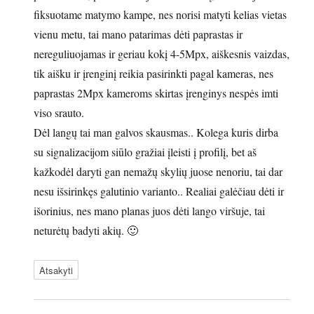
fiksuotame matymo kampe, nes norisi matyti kelias vietas
vienu metu, tai mano patarimas dėti paprastas ir
nereguliuojamas ir geriau kokį 4-5Mpx, aiškesnis vaizdas,
tik aišku ir įrenginį reikia pasirinkti pagal kameras, nes
paprastas 2Mpx kameroms skirtas įrenginys nespės imti
viso srauto.
Dėl langų tai man galvos skausmas.. Kolega kuris dirba
su signalizacijom siūlo gražiai įleisti į profilį, bet aš
kažkodėl daryti gan nemažų skylių juose nenoriu, tai dar
nesu išsirinkęs galutinio varianto.. Realiai galėčiau dėti ir
išorinius, nes mano planas juos dėti lango viršuje, tai
neturėtų badyti akių. 🙂
Atsakyti