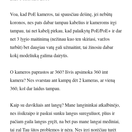
Voa, kad PoE kameros, tai spausčiau dešinę, jei nebūtų
koronos, nes pats dabar tampau kabelius ir kameroms irgi
tampau, tai net kabelį pirkau, kad palaikytų PoE/PoE+ ir dar
net 3 lygio maitinimą (nežinau kuo ten skiriasi, varžos
turbūt) bet daugiau vatų gali užmaitint, tai žinosiu dabar
kokį modeliuką galima dairytis.
O kameros paprastos ar 360? Išvis apsimoka 360 imt
kamera? Nes svarstau ant kampų dėt 2 kameras, ar vieną
360, kol dar laidus tampau.
Kaip su davikliais ant langų? Mane langininkai atkalbinėjo,
nes išsikraipo ir paskui sunku langus sureguliuot, plius ir
pačiam gaila langus gręžt, na bet pas mane langai mediniai,
tai gal Tau šitos problemos ir nėra. Nes irgi norėčiau turėt