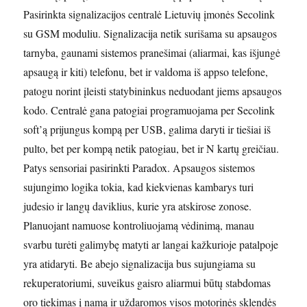
Pasirinkta signalizacijos centralė Lietuvių įmonės Secolink
su GSM moduliu. Signalizacija netik surišama su apsaugos
tarnyba, gaunami sistemos pranešimai (aliarmai, kas išjungė
apsaugą ir kiti) telefonu, bet ir valdoma iš appso telefone,
patogu norint įleisti statybininkus neduodant jiems apsaugos
kodo. Centralė gana patogiai programuojama per Secolink
soft’ą prijungus kompą per USB, galima daryti ir tiešiai iš
pulto, bet per kompą netik patogiau, bet ir N kartų greičiau.
Patys sensoriai pasirinkti Paradox. Apsaugos sistemos
sujungimo logika tokia, kad kiekvienas kambarys turi
judesio ir langų daviklius, kurie yra atskirose zonose.
Planuojant namuose kontroliuojamą vėdinimą, manau
svarbu turėti galimybę matyti ar langai kažkurioje patalpoje
yra atidaryti. Be abejo signalizacija bus sujungiama su
rekuperatoriumi, suveikus gaisro aliarmui būtų stabdomas
oro tiekimas į namą ir uždaromos visos motorinės sklendės