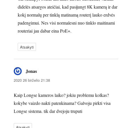
didelės atsargos ateičiai, kad pasijungt 8K kamerą ir dar
kokį normalų per tinklą matinamą routerį lauko erdvės
padengimui. Nes visi normalesni nuo tinklo maitinami
routeriai jau dabar eina PoE+.
Atsakyti
Jonas
parašė:
2020 26 birželio 21:38
Kaip Longse kameros laiko? jokiu problemu kolkas?
kokybe vaizdo nakti patenkinama? Galvoju pirkti visa
Longse sistema. tik dar dvejoju truputi
Atsakyti