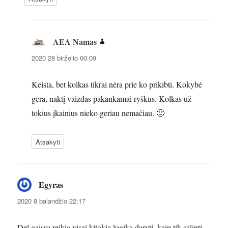
AEA Namas
parašė:
2020 28 birželio 00:09
Keista, bet kolkas tikrai nėra prie ko prikibti. Kokybė
gera, naktį vaizdas pakankamai ryškus. Kolkas už
tokius įkainius nieko geriau nemačiau. 🙂
Atsakyti
Egyras
parašė:
2020 8 balandžio 22:17
Del gaisro reikia visai kitokia logika daryti, kaip tik salinti