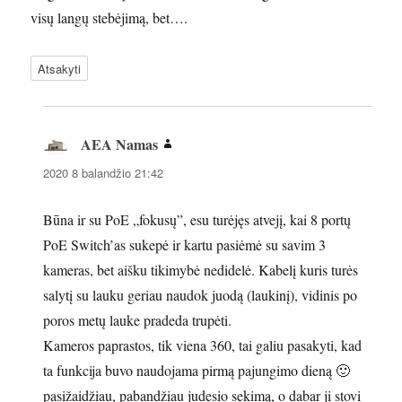
visų langų stebėjimą, bet….
Atsakyti
AEA Namas
parašė:
2020 8 balandžio 21:42
Būna ir su PoE „fokusų”, esu turėjęs atvejį, kai 8 portų
PoE Switch’as sukepė ir kartu pasiėmė su savim 3
kameras, bet aišku tikimybė nedidelė. Kabelį kuris turės
salytį su lauku geriau naudok juodą (laukinį), vidinis po
poros metų lauke pradeda trupėti.
Kameros paprastos, tik viena 360, tai galiu pasakyti, kad
ta funkcija buvo naudojama pirmą pajungimo dieną 🙂
pasižaidžiau, pabandžiau judesio sekimą, o dabar ji stovi