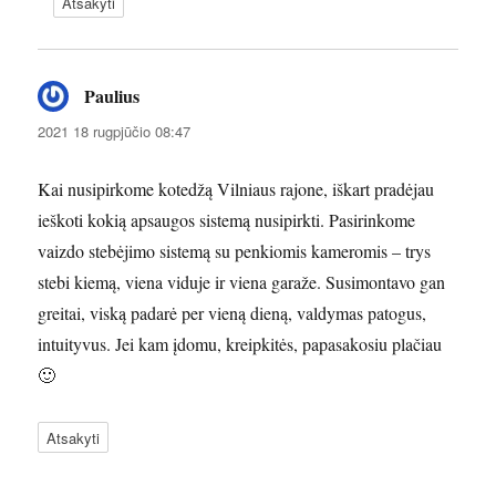
Atsakyti
Paulius
parašė:
2021 18 rugpjūčio 08:47
Kai nusipirkome kotedžą Vilniaus rajone, iškart pradėjau
ieškoti kokią apsaugos sistemą nusipirkti. Pasirinkome
vaizdo stebėjimo sistemą su penkiomis kameromis – trys
stebi kiemą, viena viduje ir viena garaže. Susimontavo gan
greitai, viską padarė per vieną dieną, valdymas patogus,
intuityvus. Jei kam įdomu, kreipkitės, papasakosiu plačiau
🙂
Atsakyti