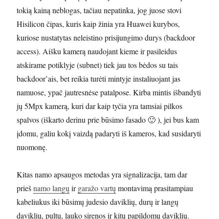
tokią kainą neblogas, tačiau nepatinka, jog juose stovi
Hisilicon čipas, kuris kaip žinia yra Huawei kurybos,
kuriose nustatytas neleistino prisijungimo durys (backdoor
access). Aišku kamerą naudojant kieme ir pasileidus
atskirame potiklyje (subnet) tiek jau tos bėdos su tais
backdoor’ais, bet reikia turėti mintyje instaliuojant jas
namuose, ypač jautresnėse patalpose. Kirba mintis išbandyti
jų 5Mpx kamerą, kuri dar kaip tyčia yra tamsiai pilkos
spalvos (iškarto derinu prie būsimo fasado 🙂 ), jei bus kam
įdomu, galiu kokį vaizdą padaryti iš kameros, kad susidaryti
nuomonę.
Kitas namo apsaugos metodas yra signalizacija, tam dar
prieš
namo langų
ir
garažo vartų
montavimą prasitampiau
kabeliukus iki būsimų judesio daviklių, durų ir langų
daviklių, pultų, lauko sirenos ir kitų papildomų daviklių.