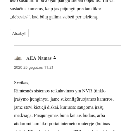
teko susidurti ir buvo gan patogu stebėti objektus. Tai vat
sustačius kameras, kaip jas prijungti prie tam tikro
„debesies”, kad būtų galima stebėti per telefoną.
Atsakyti
AEA Namas
parašė:
2020 25 gegužės 11:21
Sveikas,
Rimtesnės sistemos reikalavimas yra NVR (tinklo
įrašymo įrenginys), jame sukonfigūruojamos kameros,
jame stovi kietieji diskai, kuriuose saugoma įrašų
medžiaga. Prisijungimas būna keliais būdais, arba
atidaromi tam tikri portai interneto routeryje (būtinas