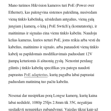
Mano turimos Hikvision kameros turi PoE (Power over
Ethernet), kas palengvina sistemos paleidimą, nusivedam
vieną tinklo kabeliuką, užsidedam antgalius, vieną galą
jungiam į kamerą, o kitą į PoE Swtich’ą (komutatorių), ir
maitinimas ir signalas eina vienu tinklo kabeliu. Naudoju
kelias kameras, kurios neturi PoE, joms reikia arba vesti du
kabelius, maitinimo ir signalo, arba panaudoti vieną tinklo
kabelį su papildomais modifikavimais paduodant 12V
įtampą keturiomis iš aštuonių gyslų. Nenorint perdaug
gilintis į tinklo kabelių specifikas yra patogu naudoti
paprastus
PoE adapterius
, kurių pagalba labai paprastai
paduodam matinimą tuo pačiu kabeliu.
Nesenai dar nusipirkau porą Longse kamerų, kurių kaina
labai nedidelė, 1080p 25fps 2.8mm tik 35€, negalėjau
susilaikyti nenupirkęs pabandymui. Vaizdas tikrai kaip už