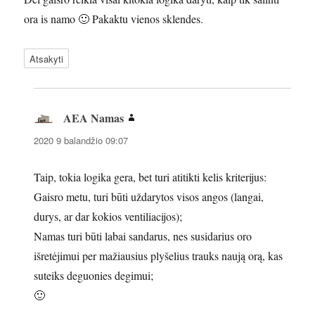
ora is namo 🙂 Pakaktu vienos sklendes.
Atsakyti
AEA Namas
parašė:
2020 9 balandžio 09:07
Taip, tokia logika gera, bet turi atitikti kelis kriterijus:
Gaisro metu, turi būti uždarytos visos angos (langai,
durys, ar dar kokios ventiliacijos);
Namas turi būti labai sandarus, nes susidarius oro
išretėjimui per mažiausius plyšelius trauks naują orą, kas
suteiks deguonies degimui;
🙂