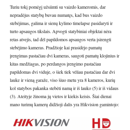
Turiu tokį pomėgį užsiimti su vaizdo kameromis, dar
nepradėjus statybų buvau numatęs, kad bus vaizdo
stebėjimas, galima ir sienų kylimo timelapse pasidaryti ir
turto apsaugos tikslais. Apvogti statybiniai objektai nėra
retas atvejis, tad dėl papildomos apsaugos verta įsirengti
stebėjimo kameras. Pradžioje kai prasidėjo pamatų
įrengimas pastačiau dvi kameras, saugoti pamatų klojinius ir
kitas medžiagas, po perdangos įrengimo pastačiau
papildomas dvi viduje, o šiek tiek vėliau pastačiau dar dvi
lauke ir vieną garaže, viso šiuo metu yra 8 kameros, kurių
kol statybos pakanka stebėti namą ir iš lauko (5) ir iš vidaus
(3). Ateityje žinoma jų vietos ir kiekis keisis. Šiai dienai
mano turimų kamerų didžioji dalis yra Hikvision gamintojo: