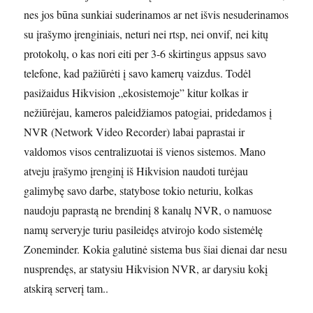
nes jos būna sunkiai suderinamos ar net išvis nesuderinamos
su įrašymo įrenginiais, neturi nei rtsp, nei onvif, nei kitų
protokolų, o kas nori eiti per 3-6 skirtingus appsus savo
telefone, kad pažiūrėti į savo kamerų vaizdus. Todėl
pasižaidus Hikvision „ekosistemoje” kitur kolkas ir
nežiūrėjau, kameros paleidžiamos patogiai, pridedamos į
NVR (Network Video Recorder) labai paprastai ir
valdomos visos centralizuotai iš vienos sistemos. Mano
atveju įrašymo įrenginį iš Hikvision naudoti turėjau
galimybę savo darbe, statybose tokio neturiu, kolkas
naudoju paprastą ne brendinį 8 kanalų NVR, o namuose
namų serveryje turiu pasileidęs atvirojo kodo sistemėlę
Zoneminder. Kokia galutinė sistema bus šiai dienai dar nesu
nusprendęs, ar statysiu Hikvision NVR, ar darysiu kokį
atskirą serverį tam..