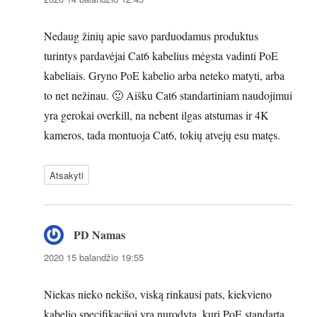
Nedaug žinių apie savo parduodamus produktus
turintys pardavėjai Cat6 kabelius mėgsta vadinti PoE
kabeliais. Gryno PoE kabelio arba neteko matyti, arba
to net nežinau. 🙂 Aišku Cat6 standartiniam naudojimui
yra gerokai overkill, na nebent ilgas atstumas ir 4K
kameros, tada montuoja Cat6, tokių atvejų esu matęs.
Atsakyti
PD Namas
parašė:
2020 15 balandžio 19:55
Niekas nieko nekišo, viską rinkausi pats, kiekvieno
kabelio specifikacijoj yra nurodyta, kurį PoE standartą