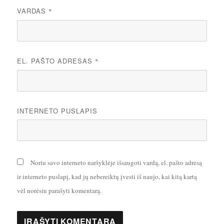
VARDAS
*
EL. PAŠTO ADRESAS
*
INTERNETO PUSLAPIS
Noriu savo interneto naršyklėje išsaugoti vardą, el. pašto adresą
ir interneto puslapį, kad jų nebereiktų įvesti iš naujo, kai kitą kartą
vėl norėsiu parašyti komentarą.