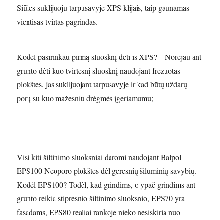
Siūles suklijuoju tarpusavyje XPS klijais, taip gaunamas
vientisas tvirtas pagrindas.
Kodėl pasirinkau pirmą sluosknį dėti iš XPS? – Norėjau ant
grunto dėti kuo tvirtesnį sluosknį naudojant frezuotas
plokštes, jas suklijuojant tarpusavyje ir kad būtų uždarų
porų su kuo mažesniu drėgmės įgeriamumu;
Visi kiti šiltinimo sluoksniai daromi naudojant Balpol
EPS100 Neoporo plokštes dėl geresnių šiluminių savybių.
Kodėl EPS100? Todėl, kad grindims, o ypač grindims ant
grunto reikia stipresnio šiltinimo sluoksnio, EPS70 yra
fasadams, EPS80 realiai rankoje nieko nesiskiria nuo