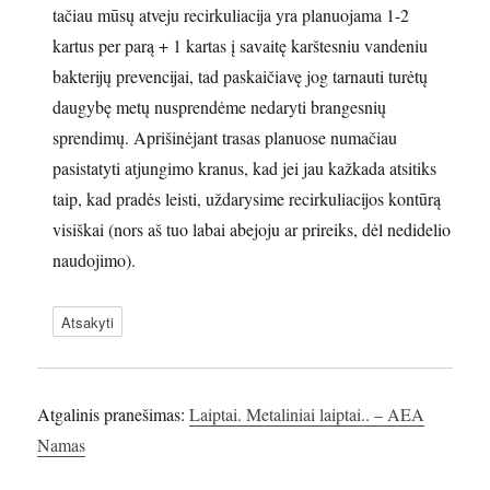
tačiau mūsų atveju recirkuliacija yra planuojama 1-2
kartus per parą + 1 kartas į savaitę karštesniu vandeniu
bakterijų prevencijai, tad paskaičiavę jog tarnauti turėtų
daugybę metų nusprendėme nedaryti brangesnių
sprendimų. Aprišinėjant trasas planuose numačiau
pasistatyti atjungimo kranus, kad jei jau kažkada atsitiks
taip, kad pradės leisti, uždarysime recirkuliacijos kontūrą
visiškai (nors aš tuo labai abejoju ar prireiks, dėl nedidelio
naudojimo).
Atsakyti
Atgalinis pranešimas:
Laiptai. Metaliniai laiptai.. – AEA
Namas