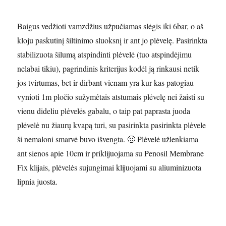
Baigus vedžioti vamzdžius užpučiamas slėgis iki 6bar, o aš
kloju paskutinį šiltinimo sluoksnį ir ant jo plėvelę. Pasirinkta
stabilizuota šilumą atspindinti plėvelė (tuo atspindėjimu
nelabai tikiu), pagrindinis kriterijus kodėl ją rinkausi netik
jos tvirtumas, bet ir dirbant vienam yra kur kas patogiau
vynioti 1m pločio sužymėtais atstumais plėvelę nei žaisti su
vienu dideliu plėvelės gabalu, o taip pat paprasta juoda
plėvelė nu žiaurų kvapą turi, su pasirinkta pasirinkta plėvele
ši nemaloni smarvė buvo išvengta. 🙂 Plėvelė užlenkiama
ant sienos apie 10cm ir priklijuojama su Penosil Membrane
Fix klijais, plėvelės sujungimai klijuojami su aliuminizuota
lipnia juosta.