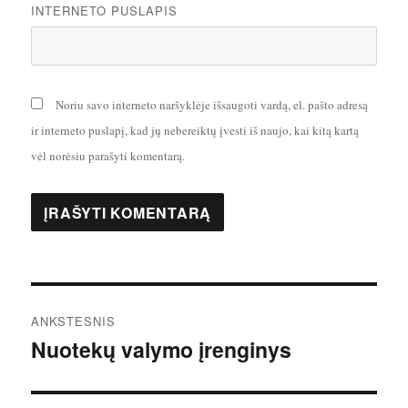
INTERNETO PUSLAPIS
Noriu savo interneto naršyklėje išsaugoti vardą, el. pašto adresą
ir interneto puslapį, kad jų nebereiktų įvesti iš naujo, kai kitą kartą
vėl norėsiu parašyti komentarą.
Navigacija
ANKSTESNIS
tarp
Nuotekų valymo įrenginys
Ankstesnis
įrašas:
įrašų