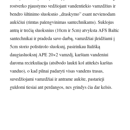
rostverko pjaustymo vedžiojant vandentiekio vamzdžius ir
bendro šiltinimo sluoksnio „draskymo” esant nevienodam
aukščiui (rimtas palengvinimas santechnikams). Suklojus
antrą ir trečią sluoksnius (10cm ir 5cm) atvyksta AFS Baltic
santechnikai ir pradeda savo darbą, vamzdžiai įleidžiami į
5cm storio polistirolo sluoksnį, pasirinkau Itališką
daugiasluoksnį APE 20×2 vamzdį, karštam vandeniui
daroma recirkuliacija (atsibodo laukti kol atitekės karštas
vanduo), o kad pilnai padaryti visas vandens trasas,
suvedžiojami vamzdžiai ir antrame aukšte, pastarieji
guldomi tiesiai ant perdangos, nes grindys čia dar kelsis.