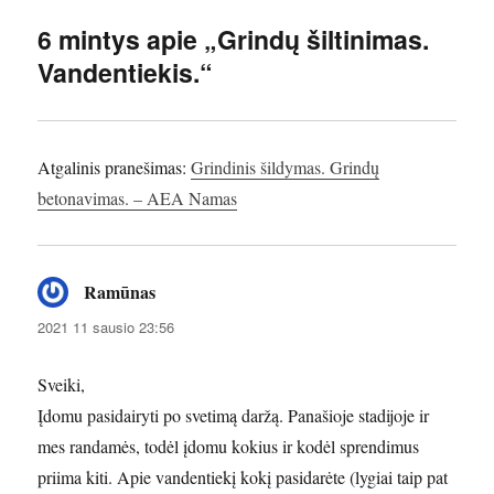
6 mintys apie „Grindų šiltinimas.
Vandentiekis.“
Atgalinis pranešimas:
Grindinis šildymas. Grindų
betonavimas. – AEA Namas
Ramūnas
parašė:
2021 11 sausio 23:56
Sveiki,
Įdomu pasidairyti po svetimą daržą. Panašioje stadijoje ir
mes randamės, todėl įdomu kokius ir kodėl sprendimus
priima kiti. Apie vandentiekį kokį pasidarėte (lygiai taip pat