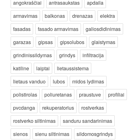
angokraščiai
antrasaukstas
apdaila
armavimas
balkonas
drenazas
elektra
fasadas
fasado armavimas
galiosdidinimas
garazas
gipsas
gipsolubos
glaistymas
grindinissildymas
grindys
infiltracija
katiline
laiptai
lietaussistema
lietaus vanduo
lubos
midos lydimas
polistirolas
poliuretanas
praustuve
profiliai
pvcdanga
rekuperatorius
rostverkas
rostverko siltinimas
sanduru sandarinimas
sienos
sienu siltinimas
sildomosgrindys