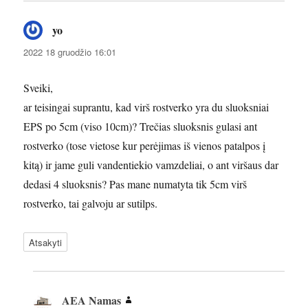
yo
parašė:
2022 18 gruodžio 16:01
Sveiki,
ar teisingai suprantu, kad virš rostverko yra du sluoksniai
EPS po 5cm (viso 10cm)? Trečias sluoksnis gulasi ant
rostverko (tose vietose kur perėjimas iš vienos patalpos į
kitą) ir jame guli vandentiekio vamzdeliai, o ant viršaus dar
dedasi 4 sluoksnis? Pas mane numatyta tik 5cm virš
rostverko, tai galvoju ar sutilps.
Atsakyti
AEA Namas
parašė: