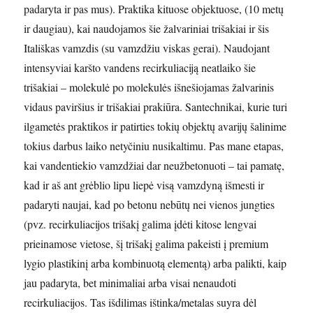
padaryta ir pas mus). Praktika kituose objektuose, (10 metų
ir daugiau), kai naudojamos šie žalvariniai trišakiai ir šis
Itališkas vamzdis (su vamzdžiu viskas gerai). Naudojant
intensyviai karšto vandens recirkuliaciją neatlaiko šie
trišakiai – molekulė po molekulės išnešiojamas žalvarinis
vidaus paviršius ir trišakiai prakiūra. Santechnikai, kurie turi
ilgametės praktikos ir patirties tokių objektų avarijų šalinime
tokius darbus laiko netyčiniu nusikaltimu. Pas mane etapas,
kai vandentiekio vamzdžiai dar neužbetonuoti – tai pamatę,
kad ir aš ant grėblio lipu liepė visą vamzdyną išmesti ir
padaryti naujai, kad po betonu nebūtų nei vienos jungties
(pvz. recirkuliacijos trišakį galima įdėti kitose lengvai
prieinamose vietose, šį trišakį galima pakeisti į premium
lygio plastikinį arba kombinuotą elementą) arba palikti, kaip
jau padaryta, bet minimaliai arba visai nenaudoti
recirkuliacijos. Tas išdilimas ištinka/metalas suyra dėl