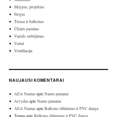
Sklypas, projektas
Stogas
Terasa ir balkonas
Ūkinis pastatas
Vaizdo stebėjimas
Vartai
Ventiliacija
NAUJAUSI KOMENTARAI
AEA Namas
apie
Namo pamatai
Arvydas
apie
Namo pamatai
AEA Namas
apie
Balkono šiltinimas ir PVC danga
Tomas
apie
Balkono šiltinimas ir PVC danga