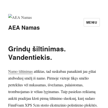
MENIU
AEA Namas
Grindų šiltinimas.
Vandentiekis.
Namo šiltinimas
atliktas, tad suskubau panaikinti jau giliai
atsibodusį smėlį iš namo. Pirmoje vietoje likęs smėlio
perteklius vėl nukasamas, išvežamas, palaistomas,
trombuojamas ir vėliau lyginamas. Taip pasiekus reikiamą
aukšti pradėjau kloti pirmą šiltinimo sluoksnį, kurį sudaro
FinnFoam XPS 5cm storio ekstruzinio polistireno plokštės.