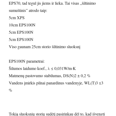
EPS70, tad tegul jis jiems ir lieka. Tai visas „šiltinimo
sumuštinis” atrodo taip:
5cm XPS
10cm EPS100N
5cm EPS100N
5cm EPS100N
Viso gaunam 25cm storio šiltinimo sluoksnį
EPS100N parametrai:
Šilumos laidumo koef., λ ≤ 0,031W/m·K
Matmenų pastovumo stabilumas, DS(N)2 ± 0,2 %
Vandens įmirkis pilnai panardinus vandenyje, WL(T)3 ≤3
%
Tokią sluoksnių storių sudėtį pasirinkau dėl to, kad išvengti