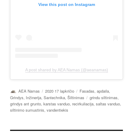
View this post on Instagram
A post shared by AEA Namas (@aeanamas)
Autorius
Paskelbta
Kategorijos
AEA Namas
2020 17 lapkričio
Fasadas, apdaila
,
Žymos
Grindys
,
Inžinerija
,
Santechnika
,
Šiltinimas
grindu siltinimas
,
grindys ant grunto
,
karstas vanduo
,
recirkuliacija
,
saltas vanduo
,
siltinimo sumustinis
,
vandentiekis