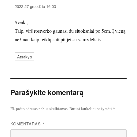
2022 27 gruodžio 16:03
Sveiki,
Taip, virš rostverko gaunasi du sluoksniai po 5cm. Į vieną
nežinau kaip reiktų sutilpti jei su vamzdeliais..
Atsakyti
Parašykite komentarą
El. pašto adresas nebus skelbiamas.
Būtini laukeliai pažymėti
*
KOMENTARAS
*