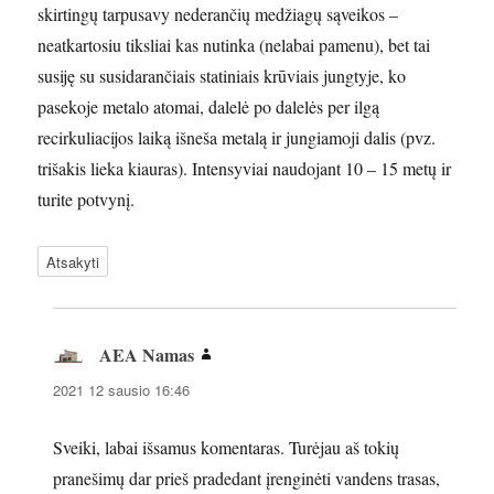
skirtingų tarpusavy nederančių medžiagų sąveikos –
neatkartosiu tiksliai kas nutinka (nelabai pamenu), bet tai
susiję su susidarančiais statiniais krūviais jungtyje, ko
pasekoje metalo atomai, dalelė po dalelės per ilgą
recirkuliacijos laiką išneša metalą ir jungiamoji dalis (pvz.
trišakis lieka kiauras). Intensyviai naudojant 10 – 15 metų ir
turite potvynį.
Atsakyti
AEA Namas
parašė:
2021 12 sausio 16:46
Sveiki, labai išsamus komentaras. Turėjau aš tokių
pranešimų dar prieš pradedant įrenginėti vandens trasas,