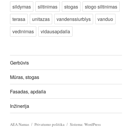
sildymas
siltinimas
stogas
stogo siltinimas
terasa
unitazas
vandenssiurblys
vanduo
vedinimas
vidausapdaila
Gerbūvis
Mūras, stogas
Fasadas, apdaila
Inžinerija
AEA Namas
Privatumo politika
Sistema: WordPress