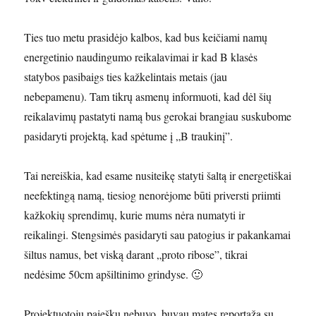
Ties tuo metu prasidėjo kalbos, kad bus keičiami namų
energetinio naudingumo reikalavimai ir kad B klasės
statybos pasibaigs ties kažkelintais metais (jau
nebepamenu). Tam tikrų asmenų informuoti, kad dėl šių
reikalavimų pastatyti namą bus gerokai brangiau suskubome
pasidaryti projektą, kad spėtume į „B traukinį”.
Tai nereiškia, kad esame nusiteikę statyti šaltą ir energetiškai
neefektingą namą, tiesiog nenorėjome būti priversti priimti
kažkokių sprendimų, kurie mums nėra numatyti ir
reikalingi. Stengsimės pasidaryti sau patogius ir pakankamai
šiltus namus, bet viską darant „proto ribose”, tikrai
nedėsime 50cm apšiltinimo grindyse. 🙂
Projektuotojų paieškų nebuvo, buvau matęs reportažą su