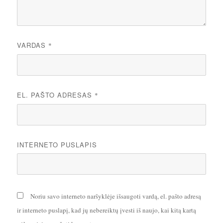
VARDAS
*
EL. PAŠTO ADRESAS
*
INTERNETO PUSLAPIS
Noriu savo interneto naršyklėje išsaugoti vardą, el. pašto adresą
ir interneto puslapį, kad jų nebereiktų įvesti iš naujo, kai kitą kartą