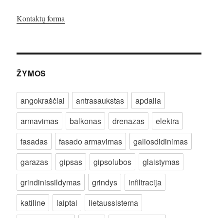
Kontaktų forma
ŽYMOS
angokraščiai
antrasaukstas
apdaila
armavimas
balkonas
drenazas
elektra
fasadas
fasado armavimas
galiosdidinimas
garazas
gipsas
gipsolubos
glaistymas
grindinissildymas
grindys
infiltracija
katiline
laiptai
lietaussistema