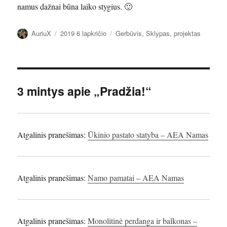
namus dažnai būna laiko stygius. 🙂
Autorius
Paskelbta
Kategorijos
AuriuX
2019 6 lapkričio
Gerbūvis
,
Sklypas, projektas
3 mintys apie „Pradžia!“
Atgalinis pranešimas:
Ūkinio pastato statyba – AEA Namas
Atgalinis pranešimas:
Namo pamatai – AEA Namas
Atgalinis pranešimas:
Monolitinė perdanga ir balkonas –