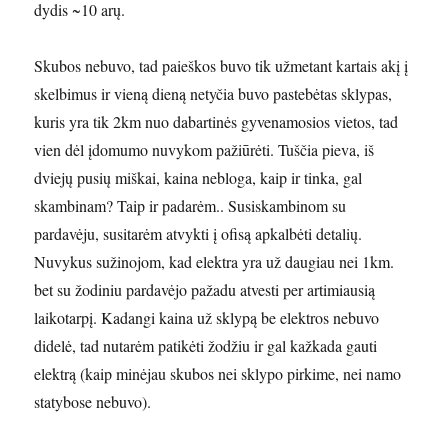
dydis ~10 arų.
Skubos nebuvo, tad paieškos buvo tik užmetant kartais akį į
skelbimus ir vieną dieną netyčia buvo pastebėtas sklypas,
kuris yra tik 2km nuo dabartinės gyvenamosios vietos, tad
vien dėl įdomumo nuvykom pažiūrėti. Tuščia pieva, iš
dviejų pusių miškai, kaina nebloga, kaip ir tinka, gal
skambinam? Taip ir padarėm.. Susiskambinom su
pardavėju, susitarėm atvykti į ofisą apkalbėti detalių.
Nuvykus sužinojom, kad elektra yra už daugiau nei 1km.
bet su žodiniu pardavėjo pažadu atvesti per artimiausią
laikotarpį. Kadangi kaina už sklypą be elektros nebuvo
didelė, tad nutarėm patikėti žodžiu ir gal kažkada gauti
elektrą (kaip minėjau skubos nei sklypo pirkime, nei namo
statybose nebuvo).