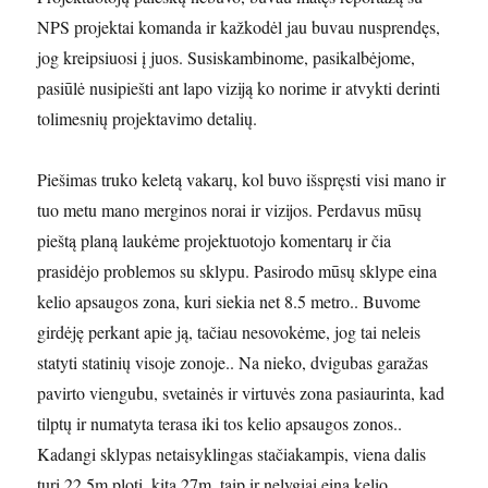
NPS projektai komanda ir kažkodėl jau buvau nusprendęs,
jog kreipsiuosi į juos. Susiskambinome, pasikalbėjome,
pasiūlė nusipiešti ant lapo viziją ko norime ir atvykti derinti
tolimesnių projektavimo detalių.
Piešimas truko keletą vakarų, kol buvo išspręsti visi mano ir
tuo metu mano merginos norai ir vizijos. Perdavus mūsų
pieštą planą laukėme projektuotojo komentarų ir čia
prasidėjo problemos su sklypu. Pasirodo mūsų sklype eina
kelio apsaugos zona, kuri siekia net 8.5 metro.. Buvome
girdėję perkant apie ją, tačiau nesovokėme, jog tai neleis
statyti statinių visoje zonoje.. Na nieko, dvigubas garažas
pavirto viengubu, svetainės ir virtuvės zona pasiaurinta, kad
tilptų ir numatyta terasa iki tos kelio apsaugos zonos..
Kadangi sklypas netaisyklingas stačiakampis, viena dalis
turi 22.5m plotį, kita 27m, taip ir nelygiai eina kelio