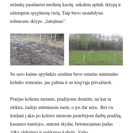
nelaukę pasidarėm medinių kuolų, sukalėm aplink sklypą ir
užtempėm spygliuotą vielą. Taip buvo sustabdytas
tolimesnis sklypo „žalojimas”.
Su savo kaimo apylinkės seniūnu buvo sutartas minimalus
keliuko remontas, jau galima ir su lengvąja privažiuoti.
Praėjus keliems metams, pradėjome domėtis, tai kur ta
elektra, žadėjo artimiausiu metu, o jos dar nėra.. Bet vis
lendant į akis po keletos mėnesiu pastebėjom darbų pradžią,
kasamos tranšejos, statomi skydai, betonuojamas padas
10kv elektrinei ir guldomas kabelis. Valio.