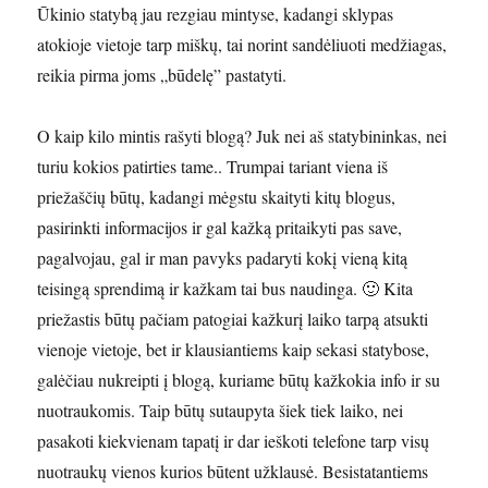
Ūkinio statybą jau rezgiau mintyse, kadangi sklypas
atokioje vietoje tarp miškų, tai norint sandėliuoti medžiagas,
reikia pirma joms „būdelę” pastatyti.
O kaip kilo mintis rašyti blogą? Juk nei aš statybininkas, nei
turiu kokios patirties tame.. Trumpai tariant viena iš
priežaščių būtų, kadangi mėgstu skaityti kitų blogus,
pasirinkti informacijos ir gal kažką pritaikyti pas save,
pagalvojau, gal ir man pavyks padaryti kokį vieną kitą
teisingą sprendimą ir kažkam tai bus naudinga. 🙂 Kita
priežastis būtų pačiam patogiai kažkurį laiko tarpą atsukti
vienoje vietoje, bet ir klausiantiems kaip sekasi statybose,
galėčiau nukreipti į blogą, kuriame būtų kažkokia info ir su
nuotraukomis. Taip būtų sutaupyta šiek tiek laiko, nei
pasakoti kiekvienam tapatį ir dar ieškoti telefone tarp visų
nuotraukų vienos kurios būtent užklausė. Besistatantiems