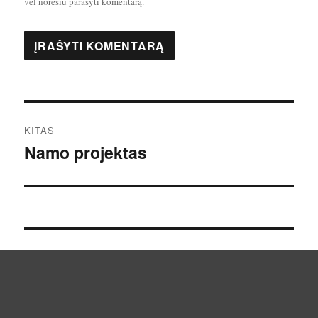
vėl norėsiu parašyti komentarą.
Navigacija
KITAS
tarp
Namo projektas
Kitas
įrašas:
įrašų