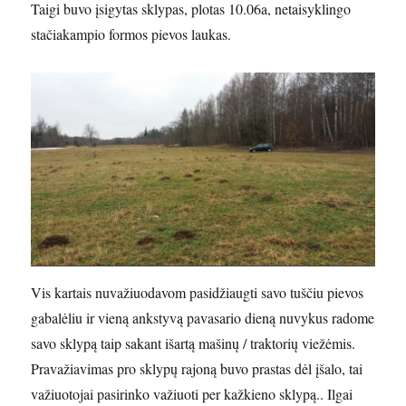
Taigi buvo įsigytas sklypas, plotas 10.06a, netaisyklingo
stačiakampio formos pievos laukas.
Vis kartais nuvažiuodavom pasidžiaugti savo tuščiu pievos
gabalėliu ir vieną ankstyvą pavasario dieną nuvykus radome
savo sklypą taip sakant išartą mašinų / traktorių viežėmis.
Pravažiavimas pro sklypų rajoną buvo prastas dėl įšalo, tai
važiuotojai pasirinko važiuoti per kažkieno sklypą.. Ilgai