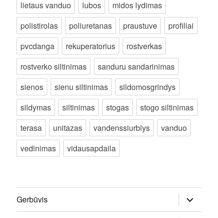
lietaus vanduo
lubos
midos lydimas
polistirolas
poliuretanas
praustuve
profiliai
pvcdanga
rekuperatorius
rostverkas
rostverko siltinimas
sanduru sandarinimas
sienos
sienu siltinimas
sildomosgrindys
sildymas
siltinimas
stogas
stogo siltinimas
terasa
unitazas
vandenssiurblys
vanduo
vedinimas
vidausapdaila
išskleisti
Gerbūvis
sub-
meniu