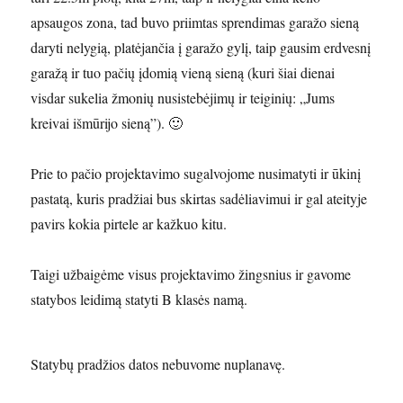
apsaugos zona, tad buvo priimtas sprendimas garažo sieną
daryti nelygią, platėjančia į garažo gylį, taip gausim erdvesnį
garažą ir tuo pačių įdomią vieną sieną (kuri šiai dienai
visdar sukelia žmonių nusistebėjimų ir teiginių: „Jums
kreivai išmūrijo sieną”). 🙂
Prie to pačio projektavimo sugalvojome nusimatyti ir ūkinį
pastatą, kuris pradžiai bus skirtas sadėliavimui ir gal ateityje
pavirs kokia pirtele ar kažkuo kitu.
Taigi užbaigėme visus projektavimo žingsnius ir gavome
statybos leidimą statyti B klasės namą.
Statybų pradžios datos nebuvome nuplanavę.