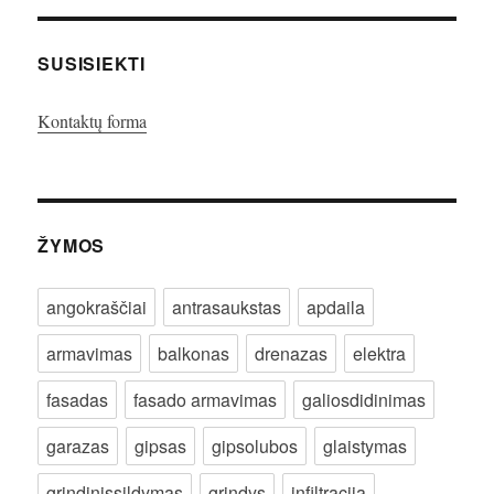
SUSISIEKTI
Kontaktų forma
ŽYMOS
angokraščiai
antrasaukstas
apdaila
armavimas
balkonas
drenazas
elektra
fasadas
fasado armavimas
galiosdidinimas
garazas
gipsas
gipsolubos
glaistymas
grindinissildymas
grindys
infiltracija