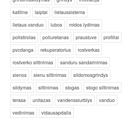
katiline
laiptai
lietaussistema
lietaus vanduo
lubos
midos lydimas
polistirolas
poliuretanas
praustuve
profiliai
pvcdanga
rekuperatorius
rostverkas
rostverko siltinimas
sanduru sandarinimas
sienos
sienu siltinimas
sildomosgrindys
sildymas
siltinimas
stogas
stogo siltinimas
terasa
unitazas
vandenssiurblys
vanduo
vedinimas
vidausapdaila