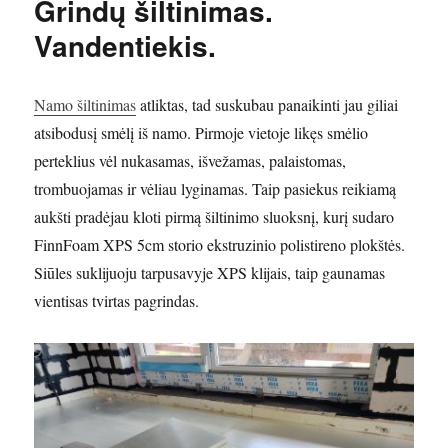
Grindų šiltinimas.
Vandentiekis.
Namo šiltinimas
atliktas, tad suskubau panaikinti jau giliai
atsibodusį smėlį iš namo. Pirmoje vietoje likęs smėlio
perteklius vėl nukasamas, išvežamas, palaistomas,
trombuojamas ir vėliau lyginamas. Taip pasiekus reikiamą
aukšti pradėjau kloti pirmą šiltinimo sluoksnį, kurį sudaro
FinnFoam XPS 5cm storio ekstruzinio polistireno plokštės.
Siūles suklijuoju tarpusavyje XPS klijais, taip gaunamas
vientisas tvirtas pagrindas.