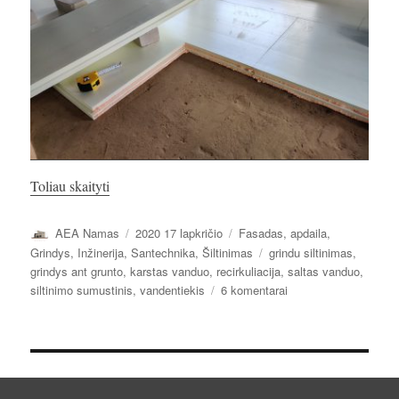
„Grindų šiltinimas. Vandentiekis.”
Toliau skaityti
Autorius
Paskelbta
Kategorijos
AEA Namas
2020 17 lapkričio
Fasadas, apdaila
,
Žymos
Grindys
,
Inžinerija
,
Santechnika
,
Šiltinimas
grindu siltinimas
,
grindys ant grunto
,
karstas vanduo
,
recirkuliacija
,
saltas vanduo
,
įraše
siltinimo sumustinis
,
vandentiekis
6 komentarai
Grindų
šiltinimas.
Vandentiekis.