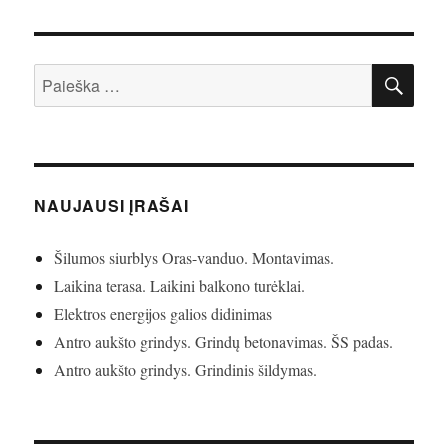
IEŠ
Ieškoti:
NAUJAUSI ĮRAŠAI
Šilumos siurblys Oras-vanduo. Montavimas.
Laikina terasa. Laikini balkono turėklai.
Elektros energijos galios didinimas
Antro aukšto grindys. Grindų betonavimas. ŠS padas.
Antro aukšto grindys. Grindinis šildymas.