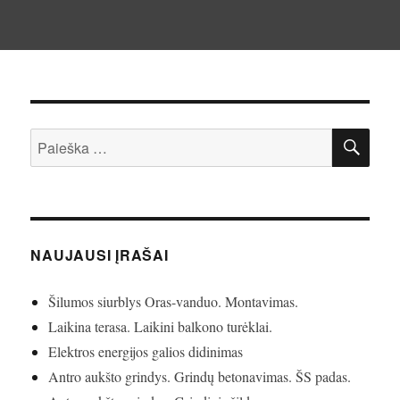
IEŠ
Ieškoti:
NAUJAUSI ĮRAŠAI
Šilumos siurblys Oras-vanduo. Montavimas.
Laikina terasa. Laikini balkono turėklai.
Elektros energijos galios didinimas
Antro aukšto grindys. Grindų betonavimas. ŠS padas.