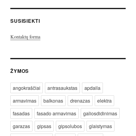
SUSISIEKTI
Kontaktų forma
ŽYMOS
angokraščiai
antrasaukstas
apdaila
armavimas
balkonas
drenazas
elektra
fasadas
fasado armavimas
galiosdidinimas
garazas
gipsas
gipsolubos
glaistymas