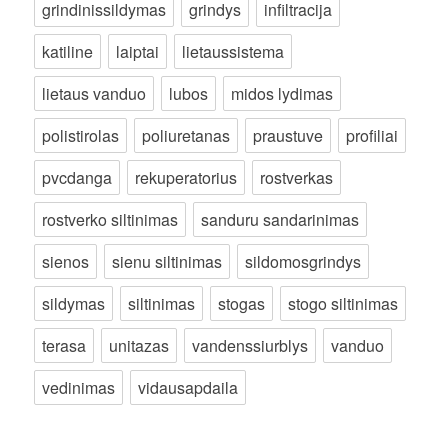
grindinissildymas
grindys
infiltracija
katiline
laiptai
lietaussistema
lietaus vanduo
lubos
midos lydimas
polistirolas
poliuretanas
praustuve
profiliai
pvcdanga
rekuperatorius
rostverkas
rostverko siltinimas
sanduru sandarinimas
sienos
sienu siltinimas
sildomosgrindys
sildymas
siltinimas
stogas
stogo siltinimas
terasa
unitazas
vandenssiurblys
vanduo
vedinimas
vidausapdaila