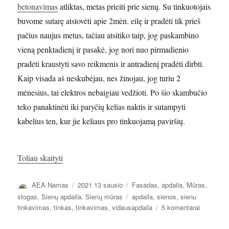
betonavimas
atliktas, metas prieiti prie sienų. Su tinkuotojais
buvome sutarę atstovėti apie 2mėn. eilę ir pradėti tik prieš
pačius naujus metus, tačiau atsitiko taip, jog paskambino
vieną penktadienį ir pasakė, jog nori nuo pirmadienio
pradėti kraustyti savo reikmenis ir antradienį pradėti dirbti.
Kaip visada aš neskubėjau, nes žinojau, jog turiu 2
mėnesius, tai elektros nebaigiau vedžioti. Po šio skambučio
teko panaktinėti iki paryčių kelias naktis ir sutampyti
kabelius ten, kur jie keliaus pro tinkuojamą paviršių.
„Sienų tinkavimas.”
Toliau skaityti
Autorius
Paskelbta
Kategorijos
AEA Namas
2021 13 sausio
Fasadas, apdaila
,
Mūras,
Žymos
stogas
,
Sienų apdaila
,
Sienų mūras
apdaila
,
sienos
,
sienu
įraše
tinkavimas
,
tinkas
,
tinkavimas
,
vidausapdaila
5 komentarai
Sienų
tinkavima