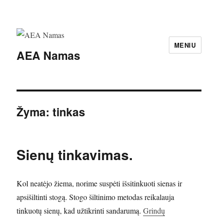
MENIU
AEA Namas
Žyma:
tinkas
Sienų tinkavimas.
Kol neatėjo žiema, norime suspėti išsitinkuoti sienas ir
apsišiltinti stogą. Stogo šiltinimo metodas reikalauja
tinkuotų sienų, kad užtikrinti sandarumą.
Grindų