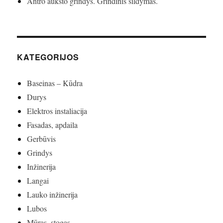
Antro aukšto grindys. Grindinis šildymas.
KATEGORIJOS
Baseinas – Kūdra
Durys
Elektros instaliacija
Fasadas, apdaila
Gerbūvis
Grindys
Inžinerija
Langai
Lauko inžinerija
Lubos
Mūras, stogas