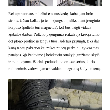
Rekuperatoriaus pulteliui esu nusivedęs kabelį ant holo
sienos, tačiau kolkas jo ten nejungsiu, paliksiu ant įrenginio
korpuso (pultelis turi magnetus), kol bus baigti vidaus
apdailos darbai. Pultelio pajungimas reikalauja kruopštumo,
dėl plono profilio nelengva tuos laidelius prijungti, teks dar
kartą tapatį pakartoti kai reikės pultelį perkelti į gyvenamas
patalpas. 🙂 Padavimo į kolektorių ortakyje grežiama skylė
ir montuojamas išorinis paduodamo oro sensorius, kurio
rodmenimis vadovaujamasi valdant integruotą šildymo teną.