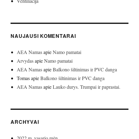
Ventiliacija
NAUJAUSI KOMENTARAI
AEA Namas
apie
Namo pamatai
Arvydas
apie
Namo pamatai
AEA Namas
apie
Balkono šiltinimas ir PVC danga
Tomas
apie
Balkono šiltinimas ir PVC danga
AEA Namas
apie
Lauko durys. Trumpai ir paprastai.
ARCHYVAI
2022 m. vasario mėn.