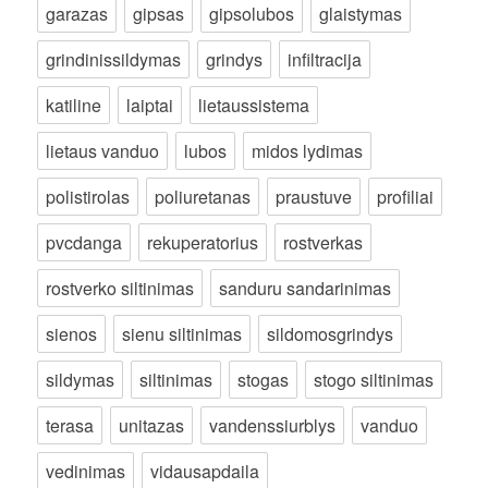
garazas
gipsas
gipsolubos
glaistymas
grindinissildymas
grindys
infiltracija
katiline
laiptai
lietaussistema
lietaus vanduo
lubos
midos lydimas
polistirolas
poliuretanas
praustuve
profiliai
pvcdanga
rekuperatorius
rostverkas
rostverko siltinimas
sanduru sandarinimas
sienos
sienu siltinimas
sildomosgrindys
sildymas
siltinimas
stogas
stogo siltinimas
terasa
unitazas
vandenssiurblys
vanduo
vedinimas
vidausapdaila