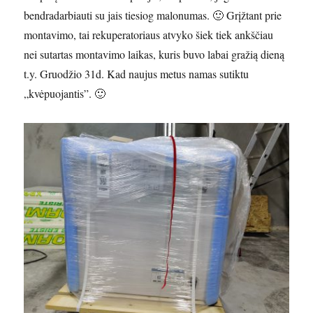
bendradarbiauti su jais tiesiog malonumas. 🙂 Grįžtant prie
montavimo, tai rekuperatoriaus atvyko šiek tiek ankščiau
nei sutartas montavimo laikas, kuris buvo labai gražią dieną
t.y. Gruodžio 31d. Kad naujus metus namas sutiktu
„kvėpuojantis”. 🙂