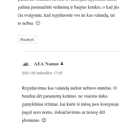
galima pasimažinti vedinimą ir baigtas kriukis, o kad jūs
čia svaigstate, kad reguliuosite vos ne kas valandą, tai
to nebus. 🙂
Atsakyti
AEA Namas
parašė:
2021 29 balandžio 17:00
Reguliavimas kas valandą niekur nebuvo minėtas. O
bendrai dėl parametrų keitimo, ne visiems tinka
gamykliniai rėžimai, kai kurie iš mūsų juos koreguoja
pagal savo norus, išskaičiavimus ar tiesiog dėl
įdomumo. 😉