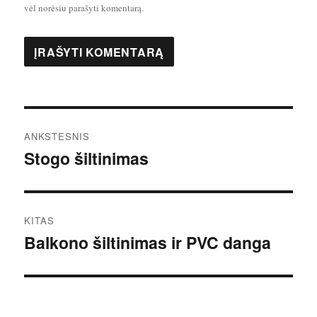
vėl norėsiu parašyti komentarą.
Navigacija
ANKSTESNIS
tarp
Stogo šiltinimas
Ankstesnis
įrašas:
įrašų
KITAS
Balkono šiltinimas ir PVC danga
Kitas
įrašas: