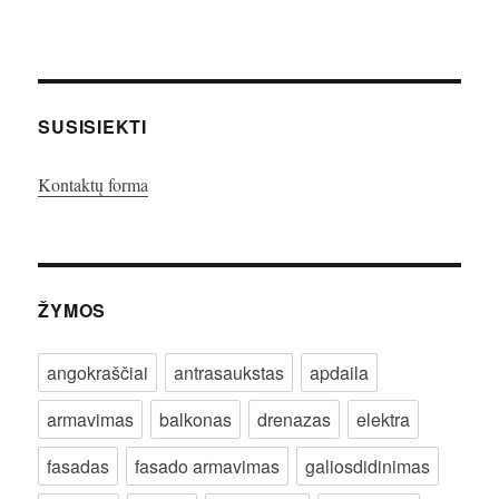
SUSISIEKTI
Kontaktų forma
ŽYMOS
angokraščiai
antrasaukstas
apdaila
armavimas
balkonas
drenazas
elektra
fasadas
fasado armavimas
galiosdidinimas