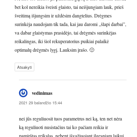
bet kol nereikia šveisti glaisto, tai neišjungiam lauk, prieš
šveitimą išjungsim ir uždėsim dangtelius. Drėgmes
surinkėja naudojam tik tada, kai jau daromi „šlapi darbai”,
va dabar glaistymas prasidėjo, tai drėgmės surinkėjas
reikalingas, iki šiol rekuperatorius puikiai palaikė
optimalų drėgmės lygį. Lauksim įrašo. 🙂
Atsakyti
vedinimas
parašė:
2021 29 balandžio 15:44
nei jūs reguliuosit tuos parametrus nei ką, ten net nėra
ką reguliuoti nusistačius tai ko pačiam reikia ir
pamirštas reikalas, nebent išvažiuojant ilgesniam laikui