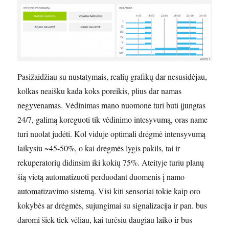
Pasižaidžiau su nustatymais, realių grafikų dar nesusidėjau,
kolkas neaišku kada koks poreikis, plius dar namas
negyvenamas. Vėdinimas mano nuomone turi būti įjungtas
24/7, galimą koreguoti tik vėdinimo intesyvumą, oras name
turi nuolat judėti. Kol viduje optimali drėgmė intensyvumą
laikysiu ~45-50%, o kai drėgmės lygis pakils, tai ir
rekuperatorių didinsim iki kokių 75%. Ateityje turiu planų
šią vietą automatizuoti perduodant duomenis į namo
automatizavimo sistemą. Visi kiti sensoriai tokie kaip oro
kokybės ar drėgmės, sujungimai su signalizacija ir pan. bus
daromi šiek tiek vėliau, kai turėsiu daugiau laiko ir bus