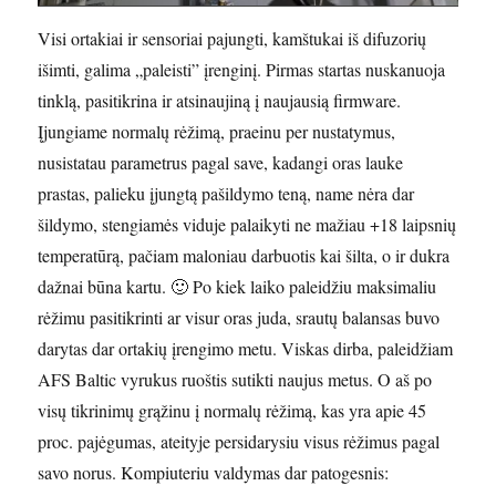
Visi ortakiai ir sensoriai pajungti, kamštukai iš difuzorių
išimti, galima „paleisti” įrenginį. Pirmas startas nuskanuoja
tinklą, pasitikrina ir atsinaujiną į naujausią firmware.
Įjungiame normalų rėžimą, praeinu per nustatymus,
nusistatau parametrus pagal save, kadangi oras lauke
prastas, palieku įjungtą pašildymo teną, name nėra dar
šildymo, stengiamės viduje palaikyti ne mažiau +18 laipsnių
temperatūrą, pačiam maloniau darbuotis kai šilta, o ir dukra
dažnai būna kartu. 🙂 Po kiek laiko paleidžiu maksimaliu
rėžimu pasitikrinti ar visur oras juda, srautų balansas buvo
darytas dar ortakių įrengimo metu. Viskas dirba, paleidžiam
AFS Baltic vyrukus ruoštis sutikti naujus metus. O aš po
visų tikrinimų grąžinu į normalų rėžimą, kas yra apie 45
proc. pajėgumas, ateityje persidarysiu visus rėžimus pagal
savo norus. Kompiuteriu valdymas dar patogesnis: