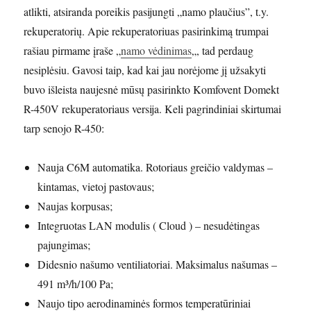
atlikti, atsiranda poreikis pasijungti „namo plaučius”, t.y.
rekuperatorių. Apie rekuperatoriuas pasirinkimą trumpai
rašiau pirmame įraše „
namo vėdinimas
„, tad perdaug
nesiplėsiu. Gavosi taip, kad kai jau norėjome jį užsakyti
buvo išleista naujesnė mūsų pasirinkto Komfovent Domekt
R-450V rekuperatoriaus versija. Keli pagrindiniai skirtumai
tarp senojo R-450:
Nauja C6M automatika. Rotoriaus greičio valdymas –
kintamas, vietoj pastovaus;
Naujas korpusas;
Integruotas LAN modulis ( Cloud ) – nesudėtingas
pajungimas;
Didesnio našumo ventiliatoriai. Maksimalus našumas –
491 m³/h/100 Pa;
Naujo tipo aerodinaminės formos temperatūriniai