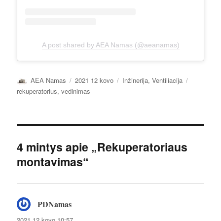
A post shared by AEA Namas (@aeanamas)
Autorius
Paskelbta
Kategorijos
Žymos
AEA Namas
2021 12 kovo
Inžinerija
,
Ventiliacija
rekuperatorius
,
vedinimas
4 mintys apie „Rekuperatoriaus
montavimas“
PDNamas
parašė:
2021 12 kovo 10:57