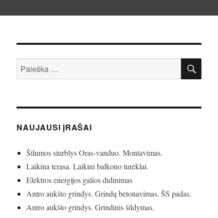
IEŠ
Ieškoti:
NAUJAUSI ĮRAŠAI
Šilumos siurblys Oras-vanduo. Montavimas.
Laikina terasa. Laikini balkono turėklai.
Elektros energijos galios didinimas
Antro aukšto grindys. Grindų betonavimas. ŠS padas.
Antro aukšto grindys. Grindinis šildymas.