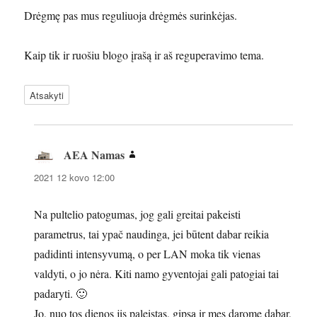
Drėgmę pas mus reguliuoja drėgmės surinkėjas.
Kaip tik ir ruošiu blogo įrašą ir aš reguperavimo tema.
Atsakyti
AEA Namas
parašė:
2021 12 kovo 12:00
Na pultelio patogumas, jog gali greitai pakeisti
parametrus, tai ypač naudinga, jei būtent dabar reikia
padidinti intensyvumą, o per LAN moka tik vienas
valdyti, o jo nėra. Kiti namo gyventojai gali patogiai tai
padaryti. 🙂
Jo, nuo tos dienos jis paleistas, gipsą ir mes darome dabar,