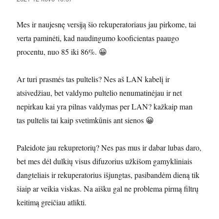
Mes ir naujesnę versiją šio rekuperatoriaus jau pirkome, tai
verta paminėti, kad naudingumo kooficientas paaugo
procentu, nuo 85 iki 86%. 😀
Ar turi prasmės tas pultelis? Nes aš LAN kabelį ir
atsivedžiau, bet valdymo pultelio nenumatinėjau ir net
nepirkau kai yra pilnas valdymas per LAN? kažkaip man
tas pultelis tai kaip svetimkūnis ant sienos 😀
Paleidote jau rekupretorių? Nes pas mus ir dabar lubas daro,
bet mes dėl dulkių visus difuzorius užkišom gamykliniais
dangteliais ir rekuperatorius išjungtas, pasibandėm dieną tik
šiaip ar veikia viskas. Na aišku gal ne problema pirmą filtrų
keitimą greičiau atlikti.