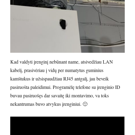
Kad valdyti įrenginį nebūnant name, atsivedžiau LAN
kabelį, prasivėriau į vidų per numatytus guminius
kamštukus ir užsispaudžiau RJ45 antgalį, jau beveik
pasiruošta paleidimui. Programėlę telefone su įrenginio ID
buvau pasiruošęs dar savaitę iki montavimo, va toks
nekantrumas buvo atvykus įrenginiui. 🙂