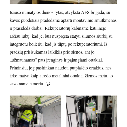
Išaušo numatytos dienos rytas, atvyksta AFS brigada, su
kavos puodeliais pradedame aptarti montavimo smulkmenas
ir prasideda darbai. Rekuperatorių kabiname katilinėje
arčiau lubų, kad jei bus nuspręsta statyti šilumos siurblį su
integruotu boileriu, kad jis tilptų po rekuperatoriumi. Iš
pradžių prisisukamas laikiklis prie sienos, ant jo
„užmaunamas” pats įrenginys ir pajungiami ortakiai.
Priminsiu, jog pasirinkau naudoti putplaščio ortakius, nes
teko matyti kaip atrodo metaliniai ortakiai žiemos metu, to
savo name nenoriu. 🙂