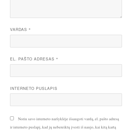
VARDAS
*
EL. PAŠTO ADRESAS
*
INTERNETO PUSLAPIS
Noriu savo interneto naršyklėje išsaugoti vardą, el. pašto adresą
ir interneto puslapį, kad jų nebereiktų įvesti iš naujo, kai kitą kartą